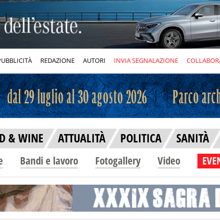
PUBBLICITÀ
REDAZIONE
AUTORI
INVIA SEGNALAZIONE
COLLABOR
D & WINE
ATTUALITÀ
POLITICA
SANITÀ
e
Bandi e lavoro
Fotogallery
Video
EVEN