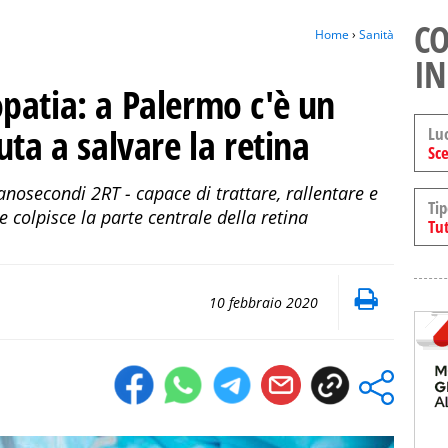
CO
Home
›
Sanità
IN
patia: a Palermo c'è un
uta a salvare la retina
Lu
Sce
anosecondi 2RT - capace di trattare, rallentare e
Tip
e colpisce la parte centrale della retina
Tut
10 febbraio 2020