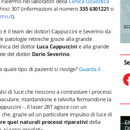
a Palermo nei laboratori della
Clinica Oculistica
Vinci 307 (informazioni al numero
335 6301221
o
mo.it
).
o è il team dei dottori Cappuccini e Severino da
e patologie retiniche grazie alla grande
tinica del dottor
Luca Cappuccini
e alla grande
te del dottor
Dario Severino
.
Se
 quale tipo di pazienti si rivolge?
Guarda il
ulsi di luce che riescono a contrastare i processi
maculare, ritardandone e talvolta fermandone la
appuccini -. Il laser 2RT agisce con un
he, grazie ad un particolare impulso di luce di
are quei naturali processi riparativi
della
, si sono ossidati​».