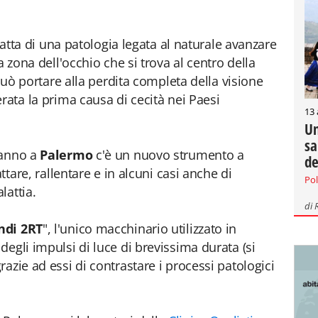
tratta di una patologia legata al naturale avanzare
a zona dell'occhio che si trova al centro della
 può portare alla perdita completa della visione
rata la prima causa di cecità nei Paesi
13
Un
sa
'anno a
Palermo
c'è un nuovo strumento a
de
ttare, rallentare e in alcuni casi anche di
Pol
lattia.
di
ndi 2RT
", l'unico macchinario utilizzato in
egli impulsi di luce di brevissima durata (si
azie ad essi di contrastare i processi patologici