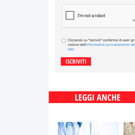
Cliccando su "Iscriviti" confermo di aver p
visione dell'
informativa sul trattamento de
dati
.
LEGGI ANCHE