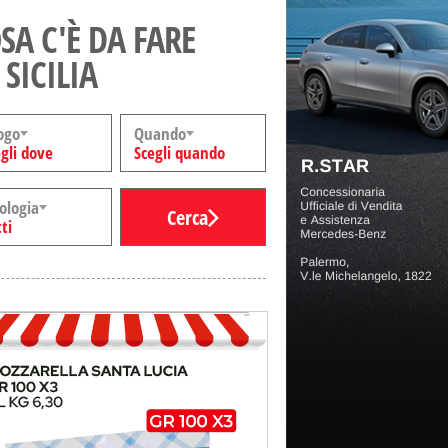
SA C'È DA FARE
 SICILIA
ogo
Quando
gli dove
Scegli quando
ologia
Cerca
ti