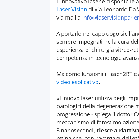
L'innovativo laser è disponibile 
Laser Vision
di via Leonardo Da 
via mail a
info@laservisionparler
A portarlo nel capoluogo sicilian
sempre impegnati nella cura dell
esperienza di chirurgia vitreo-re
competenza in tecnologie avanza
Ma come funziona il laser 2RT e a
video esplicativo
.
«Il nuovo laser utilizza degli imp
patologici della degenerazione 
progressione - spiega il dottor C
meccanismo di fotostimolazione c
3 nanosecondi,
riesce a
riattiv
retina che, con l'avanzare dell'età