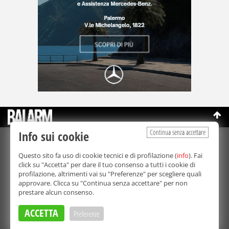
Continua senza accettare
Info sui cookie
©Copyright 2003-2026
Bmedia Srl
- P.IVA 07064240828
Questo sito fa uso di cookie tecnici e di profilazione (
info
). Fai
La riproduzione totale o parziale di tutti i contenuti, in qualunque
click su "Accetta" per dare il tuo consenso a tutti i cookie di
forma, su qualsiasi supporto è proibita.
profilazione, altrimenti vai su "Preferenze" per scegliere quali
Balarm.it è una testata giornalistica registrata. Autorizzazione del
approvare. Clicca su "Continua senza accettare" per non
Tribunale di Palermo n° 32 del 21/10/2003
prestare alcun consenso.
Direttore responsabile:
Fabio Ricotta
Privacy e Cookie Policy
ACCETTA
Preferenze