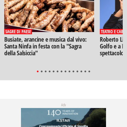
SAGRE DI PAESE
TEATRO E CABA
Busiate, arancine e musica dal vivo:
Roberto Lip
Santa Ninfa in festa con la "Sagra
Golfo e a Po
della Salsiccia"
spettacolo"
Adv