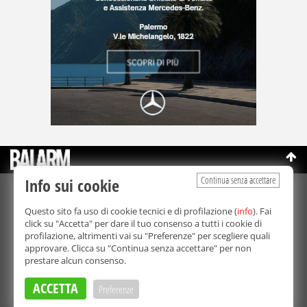
Continua senza accettare
Info sui cookie
©Copyright 2003-2026
Bmedia Srl
- P.IVA 07064240828
Questo sito fa uso di cookie tecnici e di profilazione (
info
). Fai
La riproduzione totale o parziale di tutti i contenuti, in qualunque
click su "Accetta" per dare il tuo consenso a tutti i cookie di
forma, su qualsiasi supporto è proibita.
profilazione, altrimenti vai su "Preferenze" per scegliere quali
Balarm.it è una testata giornalistica registrata. Autorizzazione del
approvare. Clicca su "Continua senza accettare" per non
Tribunale di Palermo n° 32 del 21/10/2003
prestare alcun consenso.
Direttore responsabile:
Fabio Ricotta
Privacy e Cookie Policy
ACCETTA
Preferenze