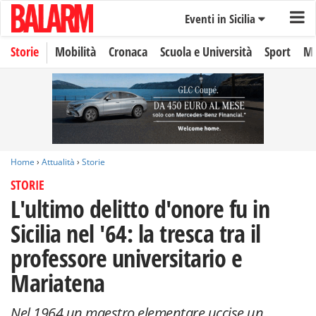
Eventi in Sicilia
Storie
Mobilità
Cronaca
Scuola e Università
Sport
Mo
Home
›
Attualità
›
Storie
STORIE
L'ultimo delitto d'onore fu in
Sicilia nel '64: la tresca tra il
professore universitario e
Mariatena
Nel 1964 un maestro elementare uccise un