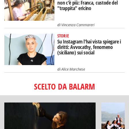
non c'è più: Franca, custode del
"trappita" ericino
di
Vincenza Cammareri
STORIE
Su Instagram l'hai vista spiegare i
diritti: Avvocathy, fenomeno
(siciliano) sui social
di
Alice Marchese
SCELTO DA BALARM