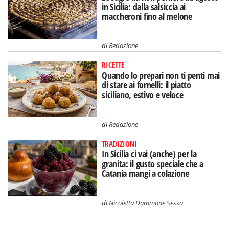
in Sicilia: dalla salsiccia ai
maccheroni fino al melone
di
Redazione
RICETTE
Quando lo prepari non ti penti mai
di stare ai fornelli: il piatto
siciliano, estivo e veloce
di
Redazione
TRADIZIONI
In Sicilia ci vai (anche) per la
granita: il gusto speciale che a
Catania mangi a colazione
di
Nicoletta Dammone Sessa