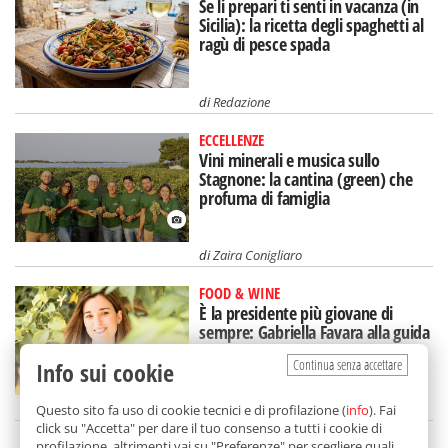
Se li prepari ti senti in vacanza (in
Sicilia): la ricetta degli spaghetti al
ragù di pesce spada
di
Redazione
ECCELLENZE
Vini minerali e musica sullo
Stagnone: la cantina (green) che
profuma di famiglia
di
Zaira Conigliaro
FOOD & WINE
È la presidente più giovane di
sempre: Gabriella Favara alla guida
di Assovini Sicilia
Continua senza accettare
Info sui cookie
di
Federica Dolce
Questo sito fa uso di cookie tecnici e di profilazione (
info
). Fai
click su "Accetta" per dare il tuo consenso a tutti i cookie di
profilazione, altrimenti vai su "Preferenze" per scegliere quali