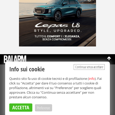
Continua senza accettare
Info sui cookie
©Copyright 2003-2026
Bmedia Srl
- P.IVA 07064240828
Questo sito fa uso di cookie tecnici e di profilazione (
info
). Fai
La riproduzione totale o parziale di tutti i contenuti, in qualunque
click su "Accetta" per dare il tuo consenso a tutti i cookie di
forma, su qualsiasi supporto è proibita.
profilazione, altrimenti vai su "Preferenze" per scegliere quali
Balarm.it è una testata giornalistica registrata. Autorizzazione del
approvare. Clicca su "Continua senza accettare" per non
Tribunale di Palermo n° 32 del 21/10/2003
prestare alcun consenso.
Direttore responsabile:
Fabio Ricotta
Privacy e Cookie Policy
ACCETTA
Preferenze