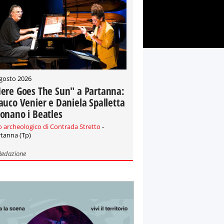
gosto 2026
ere Goes The Sun" a Partanna:
auco Venier e Daniela Spalletta
onano i Beatles
o archeologico di Contrada Stretto
-
tanna (Tp)
Redazione