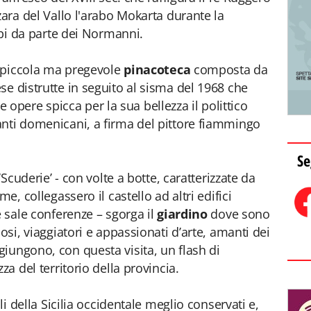
zara del Vallo l'arabo Mokarta durante la
rabi da parte dei Normanni.
na piccola ma pregevole
pinacoteca
composta da
se distrutte in seguito al sisma del 1968 che
 le opere spicca per la sua bellezza il polittico
anti domenicani, a firma del pittore fiammingo
Se
‘Scuderie’ - con volte a botte, caratterizzate da
e, collegassero il castello ad altri edifici
e sale conferenze – sgorga il
giardino
dove sono
osi, viaggiatori e appassionati d’arte, amanti dei
iungono, con questa visita, un flash di
za del territorio della provincia.
lli della Sicilia occidentale meglio conservati e,