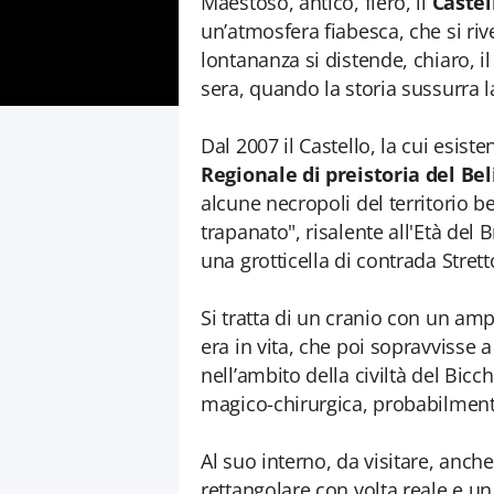
Maestoso, antico, fiero, il
Castel
un’atmosfera fiabesca, che si riv
lontananza si distende, chiaro, il
sera, quando la storia sussurra l
Dal 2007 il Castello, la cui esis
Regionale di preistoria del Bel
alcune necropoli del territorio b
trapanato", risalente all'Età del
una grotticella di contrada Strett
Si tratta di un cranio con un amp
era in vita, che poi sopravvisse
nell’ambito della civiltà del Bi
magico-chirurgica, probabilmente
Al suo interno, da visitare, anche
rettangolare con volta reale e un 