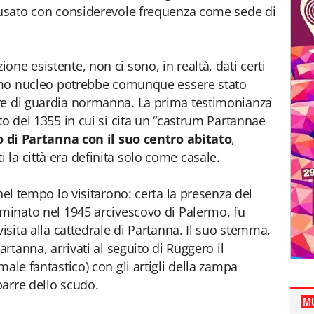
, usato con considerevole frequenza come sede di
ne esistente, non ci sono, in realtà, dati certi
primo nucleo potrebbe comunque essere stato
re di guardia normanna. La prima testimonianza
to del 1355 in cui si cita un “castrum Partannae
o di Partanna con il suo centro abitato
,
la città era definita solo come casale.
 nel tempo lo visitarono: certa la presenza del
ominato nel 1945 arcivescovo di Palermo, fu
visita alla cattedrale di Partanna. Il suo stemma,
artanna, arrivati al seguito di Ruggero il
male fantastico) con gli artigli della zampa
barre dello scudo.
MU