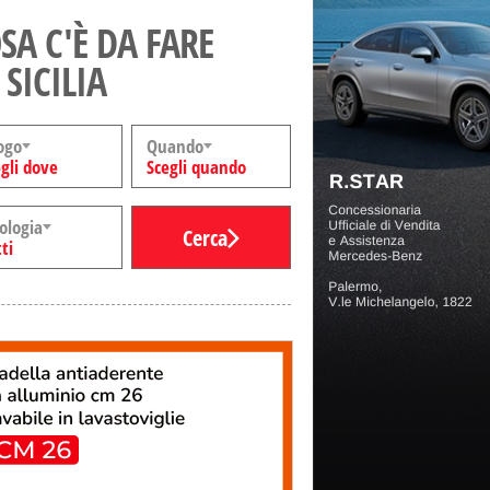
SA C'È DA FARE
 SICILIA
ogo
Quando
gli dove
Scegli quando
ologia
Cerca
ti