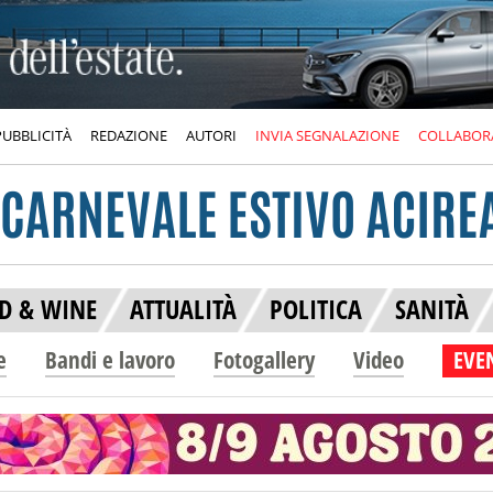
PUBBLICITÀ
REDAZIONE
AUTORI
INVIA SEGNALAZIONE
COLLABOR
D & WINE
ATTUALITÀ
POLITICA
SANITÀ
e
Bandi e lavoro
Fotogallery
Video
EVEN