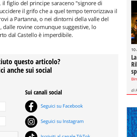
l figlio del principe saraceno "signore di
uccidere il grifo che a quel tempo terrorizzava il
rovi a Partanna, o nei dintorni della valle del
a, dalle rovine comunque suggestive, lo
rto dal Castello è imperdibile.
10
La
ciuto questo articolo?
Ri
ci anche sui social
sp
Bir
di
Sui canali social
Seguici su Facebook
Seguici su Instagram
Iscriviti al canale TikTok