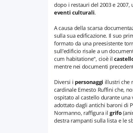
dopo i restauri del 2003 e 2007
eventi
culturali
.
A causa della scarsa documentazio
sulla sua edificazione. Il suo 
formato da una preesistente tor
sull’edificio risale a un documen
cum habitatione", cioè il
castell
mentre nei documenti precedenti 
Diversi i
personaggi
illustri che
cardinale Ernesto Ruffini che, n
ospitato al castello durante una 
adottato dagli antichi baroni di P
Normanno, raffigura il
grifo
(ani
destra rampanti sulla lista e le s