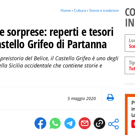
CO
Home
›
Cultura
›
Storia e tradizioni
IN
le sorprese: reperti e tesori
astello Grifeo di Partanna
Lu
Sce
reistoria del Belice, il Castello Grifeo è uno degli
Tip
ella Sicilia occidentale che contiene storie e
Tut
5 maggio 2020