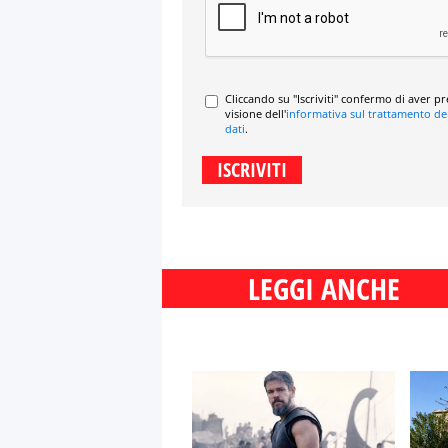
Cliccando su "Iscriviti" confermo di aver p
visione dell'
informativa sul trattamento de
dati
.
LEGGI ANCHE