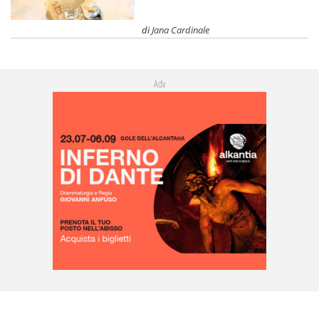
di
Jana Cardinale
Adv