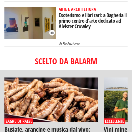
ARTE E ARCHITETTURA
Esoterismo e libri rari: a Bagheria il
primo centro d'arte dedicato ad
Aleister Crowley
di
Redazione
SCELTO DA BALARM
SAGRE DI PAESE
ECCELLENZE
Busiate, arancine e musica dal vivo:
Vini minera