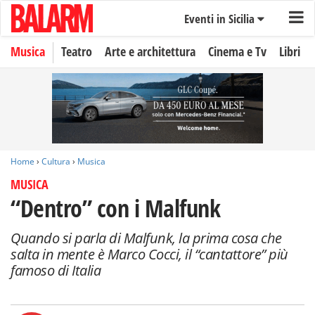
Eventi in Sicilia
Musica
Teatro
Arte e architettura
Cinema e Tv
Libri
Home
›
Cultura
›
Musica
MUSICA
“Dentro” con i Malfunk
Quando si parla di Malfunk, la prima cosa che
salta in mente è Marco Cocci, il “cantattore” più
famoso di Italia