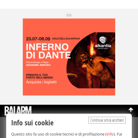
Adv
Continua senza accettare
Info sui cookie
©Copyright 2003-2026
Bmedia Srl
- P.IVA 07064240828
Questo sito fa uso di cookie tecnici e di profilazione (
info
). Fai
La riproduzione totale o parziale di tutti i contenuti, in qualunque