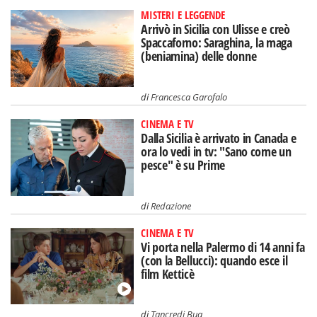
MISTERI E LEGGENDE
Arrivò in Sicilia con Ulisse e creò
Spaccaforno: Saraghina, la maga
(beniamina) delle donne
di
Francesca Garofalo
CINEMA E TV
Dalla Sicilia è arrivato in Canada e
ora lo vedi in tv: "Sano come un
pesce" è su Prime
di
Redazione
CINEMA E TV
Vi porta nella Palermo di 14 anni fa
(con la Bellucci): quando esce il
film Ketticè
di
Tancredi Bua