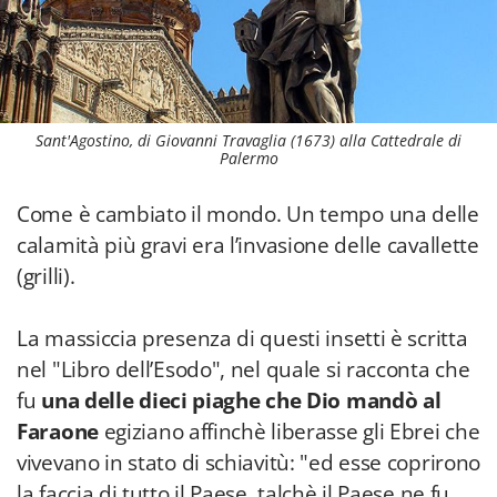
Sant'Agostino, di Giovanni Travaglia (1673) alla Cattedrale di
Palermo
Come è cambiato il mondo. Un tempo una delle
calamità più gravi era l’invasione delle cavallette
(grilli).
La massiccia presenza di questi insetti è scritta
nel "Libro dell’Esodo", nel quale si racconta che
fu
una delle dieci piaghe che Dio mandò al
Faraone
egiziano affinchè liberasse gli Ebrei che
vivevano in stato di schiavitù: "ed esse coprirono
la faccia di tutto il Paese, talchè il Paese ne fu