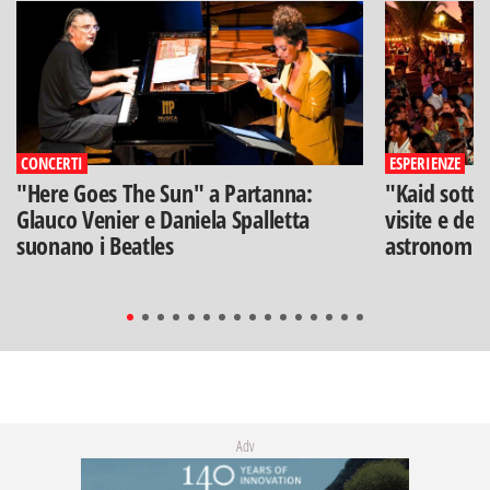
CONCERTI
ESPERIENZE
"Here Goes The Sun" a Partanna:
"Kaid sotto
Glauco Venier e Daniela Spalletta
visite e deg
suonano i Beatles
astronomia
Adv