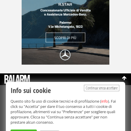
Continua senza accettare
Info sui cookie
©Copyright 2003-2026
Bmedia Srl
- P.IVA 07064240828
Questo sito fa uso di cookie tecnici e di profilazione (
info
). Fai
La riproduzione totale o parziale di tutti i contenuti, in qualunque
click su "Accetta" per dare il tuo consenso a tutti i cookie di
forma, su qualsiasi supporto è proibita.
profilazione, altrimenti vai su "Preferenze" per scegliere quali
Balarm.it è una testata giornalistica registrata. Autorizzazione del
approvare. Clicca su "Continua senza accettare" per non
Tribunale di Palermo n° 32 del 21/10/2003
prestare alcun consenso.
Direttore responsabile:
Fabio Ricotta
Privacy e Cookie Policy