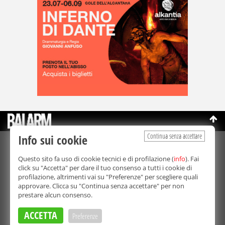
Continua senza accettare
Info sui cookie
©Copyright 2003-2026
Bmedia Srl
- P.IVA 07064240828
Questo sito fa uso di cookie tecnici e di profilazione (
info
). Fai
La riproduzione totale o parziale di tutti i contenuti, in qualunque
click su "Accetta" per dare il tuo consenso a tutti i cookie di
forma, su qualsiasi supporto è proibita.
profilazione, altrimenti vai su "Preferenze" per scegliere quali
Balarm.it è una testata giornalistica registrata. Autorizzazione del
approvare. Clicca su "Continua senza accettare" per non
Tribunale di Palermo n° 32 del 21/10/2003
prestare alcun consenso.
Direttore responsabile:
Fabio Ricotta
Privacy e Cookie Policy
ACCETTA
Preferenze