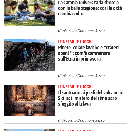
La Catania universitaria sboccia
con la bella stagione: così la città
cambia volto
di
Nicoletta Dammone Sessa
ITINERARI E LUOGHI
Pinete, colate laviche e "crateri
spenti": com'è camminare
sull'Etna in primavera
di
Nicoletta Dammone Sessa
ITINERARI E LUOGHI
Il santuario ai piedi del vulcano in
Sicilia: il mistero del simulacro
sfuggito alla lava
di
Nicoletta Dammone Sessa