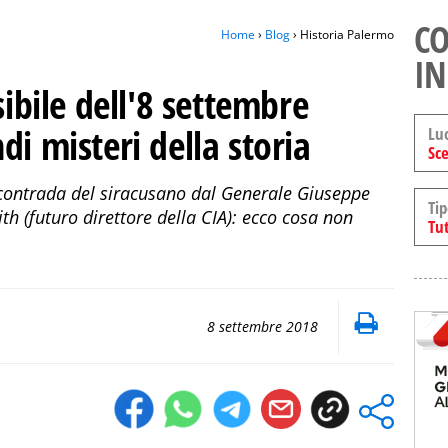
CO
Home
›
Blog
› Historia Palermo
IN
sibile dell'8 settembre
di misteri della storia
Lu
Sce
 contrada del siracusano dal Generale Giuseppe
Tip
th (futuro direttore della CIA): ecco cosa non
Tut
8 settembre 2018