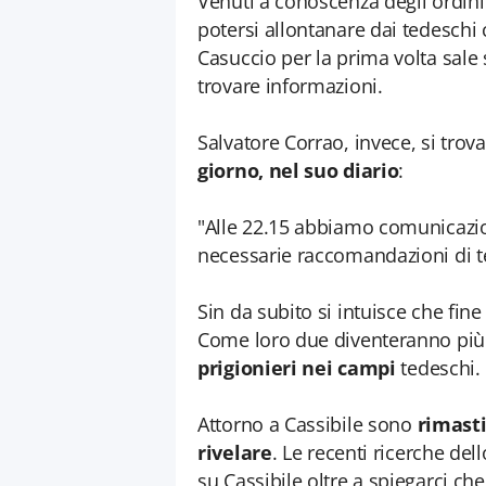
Venuti a conoscenza degli ordini d
potersi allontanare dai tedeschi 
Casuccio per la prima volta sale 
trovare informazioni.
Salvatore Corrao, invece, si trova
giorno, nel suo diario
:
"Alle 22.15 abbiamo comunicazione 
necessarie raccomandazioni di ten
Sin da subito si intuisce che fin
Come loro due diventeranno più di 
prigionieri nei campi
tedeschi. 
Attorno a Cassibile sono
rimasti
rivelare
. Le recenti ricerche de
su Cassibile oltre a spiegarci che