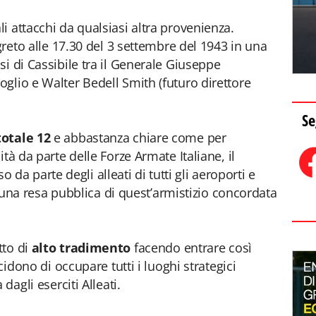
i attacchi da qualsiasi altra provenienza.
egreto alle 17.30 del 3 settembre del 1943 in una
i di Cassibile tra il Generale Giuseppe
glio e Walter Bedell Smith (futuro direttore
.
Se
totale 12
e abbastanza chiare come per
tà da parte delle Forze Armate Italiane, il
uso da parte degli alleati di tutti gli aeroporti e
o, una resa pubblica di quest’armistizio concordata
tto di
alto tradimento
facendo entrare così
cidono di occupare tutti i luoghi strategici
dagli eserciti Alleati.