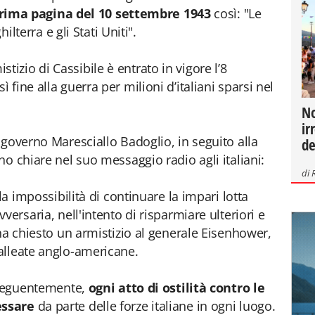
rima pagina del 10 settembre 1943
così: "Le
ilterra e gli Stati Uniti".
mistizio di Cassibile è entrato in vigore l’8
fine alla guerra per milioni d’italiani sparsi nel
No
ir
 governo Maresciallo Badoglio, in seguito alla
de
no chiare nel suo messaggio radio agli italiani:
di
la impossibilità di continuare la impari lotta
versaria, nell'intento di risparmiare ulteriori e
ha chiesto un armistizio al generale Eisenhower,
alleate anglo-americane.
onseguentemente,
ogni atto di ostilità contro le
essare
da parte delle forze italiane in ogni luogo.