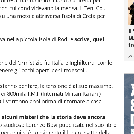
i resa, hanno finito il rancio di fretta per
con cui condividevano la mensa. Il Ten. Col.
su una moto e attraversa l’isola di Creta per
Il
Ma
va nella piccola isola di Rodi e
scrive, quel
tr
di
dell’armistizio fra Italia e Inghilterra, con le
ere gli occhi aperti per i tedeschi".
e stanno per fare, la tensione è al suo massimo.
800mila I.M.I. (Internati Militari Italiani)
Ci vorranno anni prima di ritornare a casa.
 alcuni misteri che la storia deve ancora
llo studioso Lorenzo Bovi pubblicate nel suo libro
 per anni si è considerato il luogo esatto della