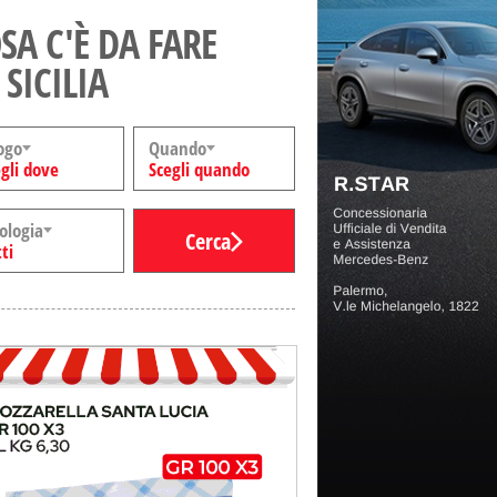
SA C'È DA FARE
 SICILIA
ogo
Quando
gli dove
Scegli quando
ologia
Cerca
ti