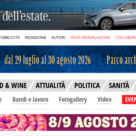
PUBBLICITÀ
REDAZIONE
AUTORI
INVIA SEGNALAZIONE
COLLABOR
D & WINE
ATTUALITÀ
POLITICA
SANITÀ
e
Bandi e lavoro
Fotogallery
Video
EVEN