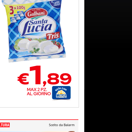
LTURA
Scelto da Balarm