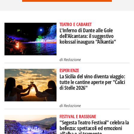
TEATRO E CABARET
L'Inferno di Dante alle Gole
dell'Alcantara: il suggestivo
kolossal inaugura "Alkantia"
di
Redazione
ESPERIENZE
La Sicilia del vino diventa viaggio:
tutte le cantine aperte per "Calici
di Stelle 2026"
di
Redazione
FESTIVAL E RASSEGNE
"Segesta Teatro Festival" celebra la
bellezza: spettacoli ed emozioni
all'alba e al tramonto