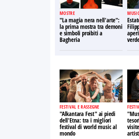
MOSTRE
MUSIC
"La magia nera nell'arte":
Estat
la prima mostra tra demoni
Filip
e simboli proibiti a
aperi
Bagheria
verd
FESTIVAL E RASSEGNE
FESTI
"Alkantara Fest" ai piedi
"Musi
dell'Etna: tra i migliori
tesor
festival di world music al
visit
mondo
artist