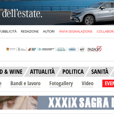
PUBBLICITÀ
REDAZIONE
AUTORI
INVIA SEGNALAZIONE
COLLABOR
D & WINE
ATTUALITÀ
POLITICA
SANITÀ
e
Bandi e lavoro
Fotogallery
Video
EVEN