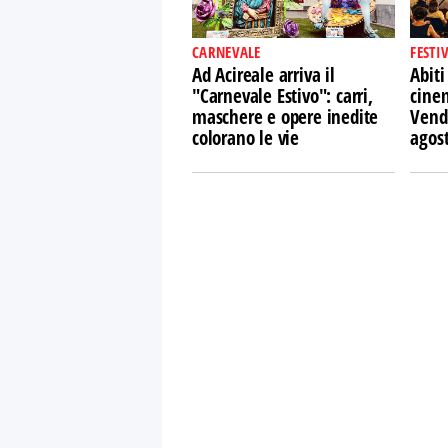
CARNEVALE
FESTI
Ad Acireale arriva il
Abiti
"Carnevale Estivo": carri,
cine
maschere e opere inedite
Vendi
colorano le vie
agos