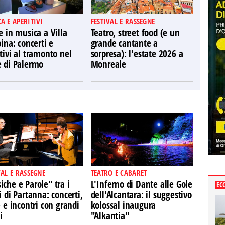
A E APERITIVI
FESTIVAL E RASSEGNE
e in musica a Villa
Teatro, street food (e un
pina: concerti e
grande cantante a
tivi al tramonto nel
sorpresa): l'estate 2026 a
e di Palermo
Monreale
VAL E RASSEGNE
TEATRO E CABARET
che e Parole" tra i
L'Inferno di Dante alle Gole
EC
i di Partanna: concerti,
dell'Alcantara: il suggestivo
e e incontri con grandi
kolossal inaugura
i
"Alkantia"