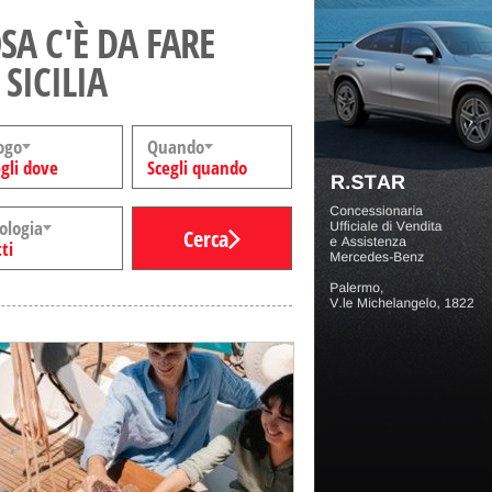
SA C'È DA FARE
 SICILIA
ogo
Quando
gli dove
Scegli quando
ologia
Cerca
ti