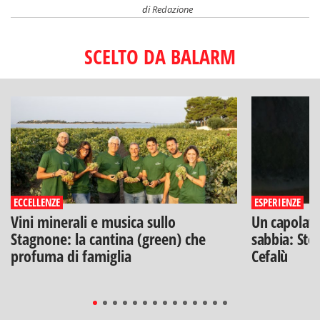
di
Redazione
SCELTO DA BALARM
ECCELLENZE
ESPERIENZE
Vini minerali e musica sullo
Un capolavo
Stagnone: la cantina (green) che
sabbia: Stef
profuma di famiglia
Cefalù