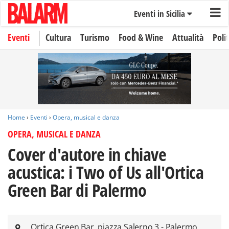
Eventi in Sicilia
Eventi
Cultura
Turismo
Food & Wine
Attualità
Polit
Home
›
Eventi
›
Opera, musical e danza
OPERA, MUSICAL E DANZA
Cover d'autore in chiave
acustica: i Two of Us all'Ortica
Green Bar di Palermo
Ortica Green Bar, piazza Salerno 3 - Palermo