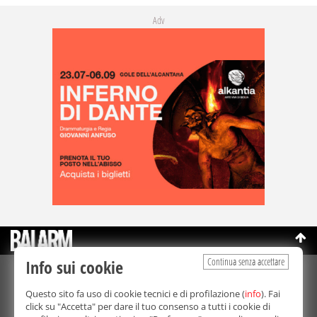
Adv
Continua senza accettare
Info sui cookie
©Copyright 2003-2026
Bmedia Srl
- P.IVA 07064240828
Questo sito fa uso di cookie tecnici e di profilazione (
info
). Fai
La riproduzione totale o parziale di tutti i contenuti, in qualunque
click su "Accetta" per dare il tuo consenso a tutti i cookie di
forma, su qualsiasi supporto è proibita.