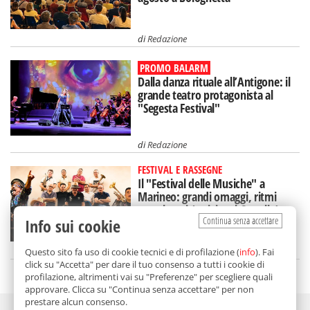
di
Redazione
PROMO BALARM
Dalla danza rituale all’Antigone: il
grande teatro protagonista al
"Segesta Festival"
di
Redazione
FESTIVAL E RASSEGNE
Il "Festival delle Musiche" a
Marineo: grandi omaggi, ritmi
travolgenti (e visite al Castello)
Continua senza accettare
Info sui cookie
di
Redazione
Questo sito fa uso di cookie tecnici e di profilazione (
info
). Fai
click su "Accetta" per dare il tuo consenso a tutti i cookie di
profilazione, altrimenti vai su "Preferenze" per scegliere quali
approvare. Clicca su "Continua senza accettare" per non
prestare alcun consenso.
Adv