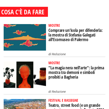
COSA C'È DA FARE
MOSTRE
Comprare un'isola per difenderla:
la mostra di Stefania Galegati
all'Ecomuseo di Palermo
di
Redazione
MOSTRE
"La magia nera nell'arte": la prima
mostra tra demoni e simboli
proibiti a Bagheria
di
Redazione
FESTIVAL E RASSEGNE
Teatro, street food (e un grande