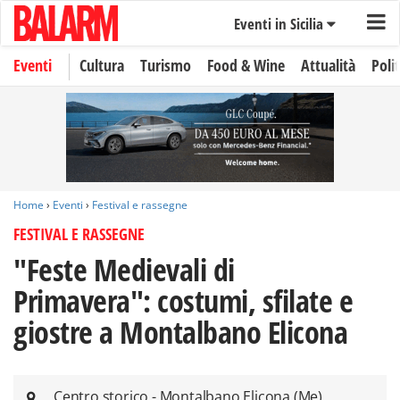
Eventi in Sicilia
Eventi
Cultura
Turismo
Food & Wine
Attualità
Polit
Home
›
Eventi
›
Festival e rassegne
FESTIVAL E RASSEGNE
"Feste Medievali di
Primavera": costumi, sfilate e
giostre a Montalbano Elicona
Centro storico - Montalbano Elicona (Me)