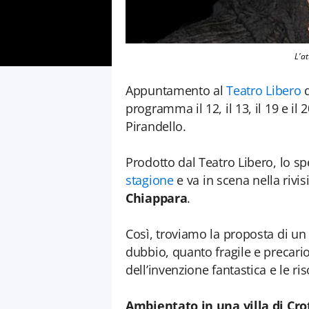
L'at
Appuntamento al
Teatro Libero
d
programma il 12, il 13, il 19 e il 
Pirandello.
Prodotto dal Teatro Libero, lo s
stagione
e va in scena nella rivi
Chiappara
.
Così, troviamo la proposta di un 
dubbio, quanto fragile e precario
dell’invenzione fantastica e le riso
Ambientato in una villa di Cr