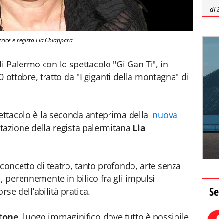
di
trice e regista Lia Chiappara
i Palermo con lo spettacolo "Gi Gan Ti", in
20 ottobre, tratto da "I giganti della montagna" di
pettacolo è la seconda anteprima della
nuova
sitazione della regista palermitana
Lia
concetto di teatro, tanto profondo, arte senza
, perennemente in bilico fra gli impulsi
Se
rse dell’abilità pratica.
otone
, luogo immaginifico dove tutto è possibile