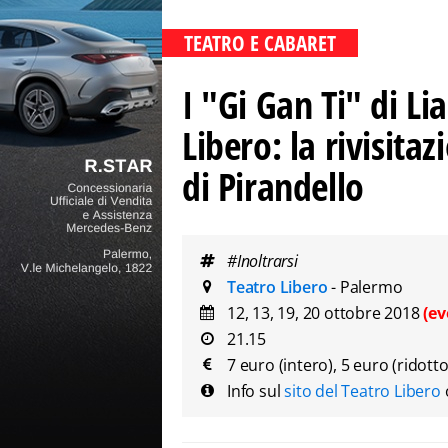
TEATRO E CABARET
I "Gi Gan Ti" di Li
Libero: la rivisita
di Pirandello
#Inoltrarsi
Teatro Libero
- Palermo
12, 13, 19, 20 ottobre 2018
(ev
21.15
7 euro (intero), 5 euro (ridott
Info sul
sito del Teatro Libero