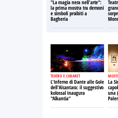
"La magia nera nell'arte":
Teatr
la prima mostra tra demoni
gran
e simboli proibiti a
sorpr
Bagheria
Monr
TEATRO E CABARET
MOST
L'Inferno di Dante alle Gole
La Si
dell'Alcantara: il suggestivo
capol
kolossal inaugura
una 
"Alkantia"
Pale