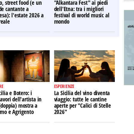
o, street food (e un
"Alkantara Fest" ai piedi
de cantante a
dell'Etna: tra i migliori
esa): l'estate 2026 a
festival di world music al
eale
mondo
RE
ESPERIENZE
cilia e Botero: i
La Sicilia del vino diventa
avori dell'artista in
viaggio: tutte le cantine
(doppia) mostra a
aperte per "Calici di Stelle
rmo e Agrigento
2026"