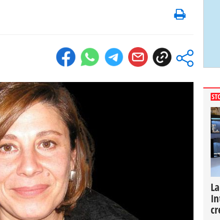
ST
La
In
cr