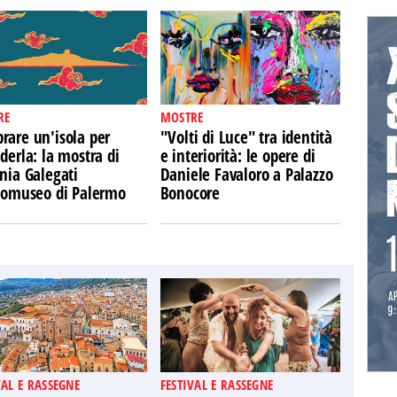
RE
MOSTRE
rare un'isola per
"Volti di Luce" tra identità
derla: la mostra di
e interiorità: le opere di
nia Galegati
Daniele Favaloro a Palazzo
Ecomuseo di Palermo
Bonocore
VAL E RASSEGNE
FESTIVAL E RASSEGNE