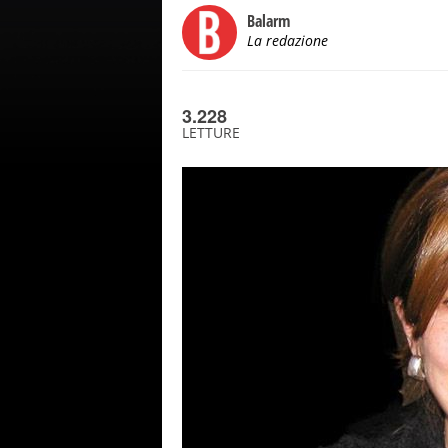
Balarm
La redazione
3.228
LETTURE