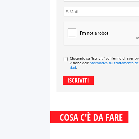
Cliccando su "Iscriviti" confermo di aver p
visione dell'
informativa sul trattamento de
dati
.
COSA C'È DA FARE