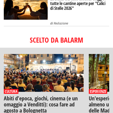
tutte le cantine aperte per "Calici
di Stelle 2026"
di
Redazione
SCELTO DA BALARM
CULTURA
ESPERIENZE
Abiti d’epoca, giochi, cinema (e un
Un'esperien
omaggio a Venditti): cosa fare ad
almeno una
agosto a Bolognetta
delle Mado