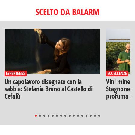
SCELTO DA BALARM
ESPERIENZE
ECCELLENZE
Un capolavoro disegnato con la
Vini minera
sabbia: Stefania Bruno al Castello di
Stagnone: l
Cefalù
profuma di