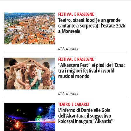
FESTIVAL E RASSEGNE
Teatro, street food (e un grande
cantante a sorpresa): l'estate 2026
a Monreale
di
Redazione
FESTIVAL E RASSEGNE
"Alkantara Fest" ai piedi dell'Etna:
tra i migliori festival di world
music al mondo
di
Redazione
TEATRO E CABARET
L'Inferno di Dante alle Gole
dell'Alcantara: il suggestivo
kolossal inaugura "Alkantia"