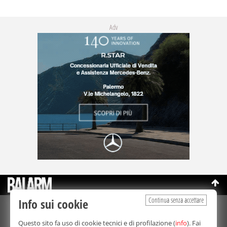
Adv
Continua senza accettare
Info sui cookie
©Copyright 2003-2026
Bmedia Srl
- P.IVA 07064240828
Questo sito fa uso di cookie tecnici e di profilazione (
info
). Fai