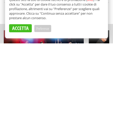
click su "Accetta" per dare il tuo consenso a tutti i cookie di
profilazione, altrimenti vai su "Preferenze" per scegliere quali
approvare. Clicca su "Continua senza accettare" per non
SCELTO DA BALARM
prestare alcun consenso.
ACCETTA
Preferenze
FESTIVAL E RASSEGNE
CONCERTI
Concerti, arte e stand up tra i tesori
"Here Goes 
siciliani: "Mosaico Festival" a Piazza
Glauco Veni
Armerina
suonano i B