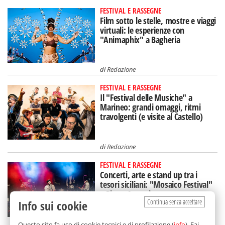
FESTIVAL E RASSEGNE
Film sotto le stelle, mostre e viaggi
virtuali: le esperienze con
"Animaphix" a Bagheria
di
Redazione
FESTIVAL E RASSEGNE
Il "Festival delle Musiche" a
Marineo: grandi omaggi, ritmi
travolgenti (e visite al Castello)
di
Redazione
FESTIVAL E RASSEGNE
Concerti, arte e stand up tra i
tesori siciliani: "Mosaico Festival"
a Piazza Armerina
Continua senza accettare
Info sui cookie
di
Redazione
Questo sito fa uso di cookie tecnici e di profilazione (
info
). Fai