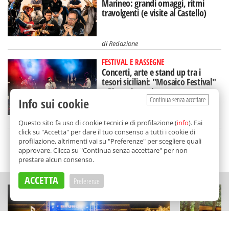
Marineo: grandi omaggi, ritmi
travolgenti (e visite al Castello)
di
Redazione
FESTIVAL E RASSEGNE
Concerti, arte e stand up tra i
tesori siciliani: "Mosaico Festival"
a Piazza Armerina
Continua senza accettare
Info sui cookie
di
Redazione
Questo sito fa uso di cookie tecnici e di profilazione (
info
). Fai
click su "Accetta" per dare il tuo consenso a tutti i cookie di
profilazione, altrimenti vai su "Preferenze" per scegliere quali
approvare. Clicca su "Continua senza accettare" per non
SCELTO DA BALARM
prestare alcun consenso.
ACCETTA
Preferenze