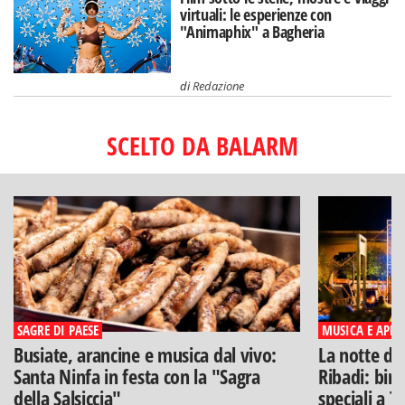
virtuali: le esperienze con
"Animaphix" a Bagheria
di
Redazione
SCELTO DA BALARM
SAGRE DI PAESE
MUSICA E APERI
Busiate, arancine e musica dal vivo:
La notte di
Santa Ninfa in festa con la "Sagra
Ribadi: birr
della Salsiccia"
speciali a T