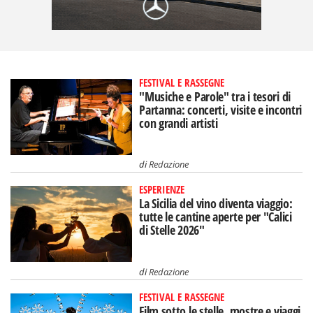
FESTIVAL E RASSEGNE
"Musiche e Parole" tra i tesori di
Partanna: concerti, visite e incontri
con grandi artisti
di
Redazione
ESPERIENZE
La Sicilia del vino diventa viaggio:
tutte le cantine aperte per "Calici
di Stelle 2026"
di
Redazione
FESTIVAL E RASSEGNE
Film sotto le stelle, mostre e viaggi