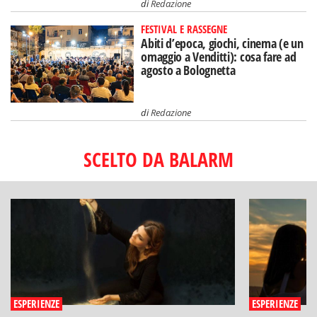
di
Redazione
FESTIVAL E RASSEGNE
Abiti d’epoca, giochi, cinema (e un
omaggio a Venditti): cosa fare ad
agosto a Bolognetta
di
Redazione
SCELTO DA BALARM
ESPERIENZE
ESPERIENZE