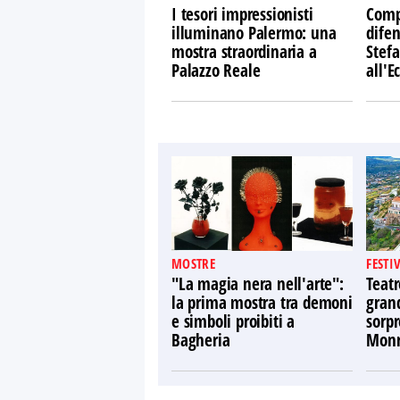
I tesori impressionisti
Comp
illuminano Palermo: una
difen
mostra straordinaria a
Stefa
Palazzo Reale
all'
MOSTRE
FESTI
"La magia nera nell'arte":
Teatr
la prima mostra tra demoni
gran
e simboli proibiti a
sorpr
Bagheria
Monr