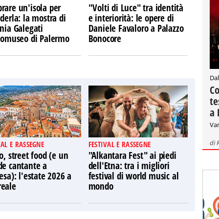
rare un'isola per
"Volti di Luce" tra identità
derla: la mostra di
e interiorità: le opere di
nia Galegati
Daniele Favaloro a Palazzo
Ecomuseo di Palermo
Bonocore
Dal
Co
te
a 
Var
di
VAL E RASSEGNE
FESTIVAL E RASSEGNE
o, street food (e un
"Alkantara Fest" ai piedi
de cantante a
dell'Etna: tra i migliori
esa): l'estate 2026 a
festival di world music al
eale
mondo