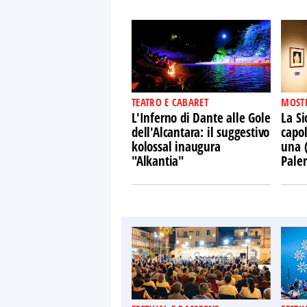
TEATRO E CABARET
MOST
L'Inferno di Dante alle Gole
La Si
dell'Alcantara: il suggestivo
capol
kolossal inaugura
una 
"Alkantia"
Pale