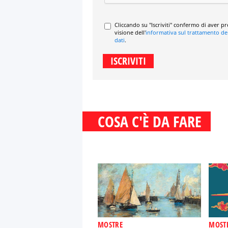
Cliccando su "Iscriviti" confermo di aver p
visione dell'
informativa sul trattamento de
dati
.
COSA C'È DA FARE
MOSTRE
MOST