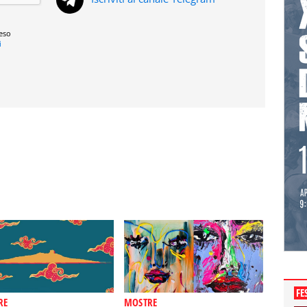
reso
i
FE
RE
MOSTRE