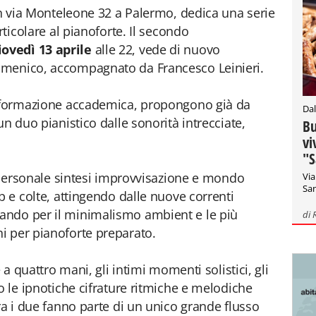
 in via Monteleone 32 a Palermo, dedica una serie
rticolare al pianoforte. Il secondo
iovedì 13 aprile
alle 22, vede di nuovo
omenico, accompagnato da Francesco Leinieri.
a formazione accademica, propongono già da
Dal
un duo pianistico dalle sonorità intrecciate,
Bu
vi
"S
a personale sintesi improvvisazione e mondo
Via
San
p e colte, attingendo dalle nuove correnti
ando per il minimalismo ambient e le più
di
i per pianoforte preparato.
e a quattro mani, gli intimi momenti solistici, gli
o le ipnotiche cifrature ritmiche e melodiche
ra i due fanno parte di un unico grande flusso