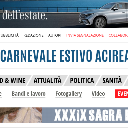
PUBBLICITÀ
REDAZIONE
AUTORI
INVIA SEGNALAZIONE
COLLABOR
D & WINE
ATTUALITÀ
POLITICA
SANITÀ
e
Bandi e lavoro
Fotogallery
Video
EVEN