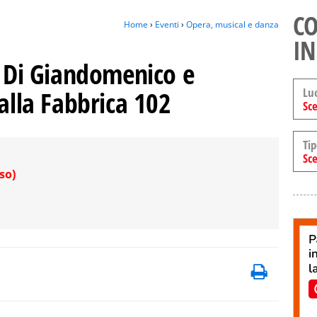
CO
Home
›
Eventi
›
Opera, musical e danza
IN
i Di Giandomenico e
Lu
 alla Fabbrica 102
Sce
Tip
Sce
so)