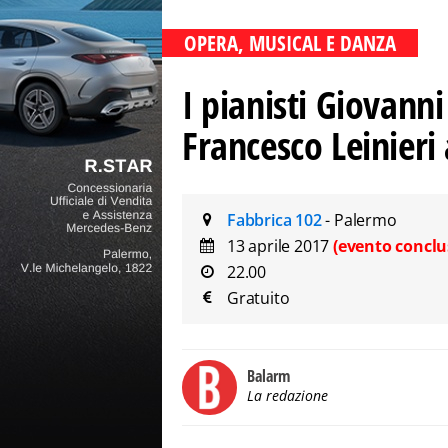
OPERA, MUSICAL E DANZA
I pianisti Giovann
Francesco Leinieri
Fabbrica 102
- Palermo
13 aprile 2017
(evento conclu
22.00
Gratuito
Balarm
La redazione