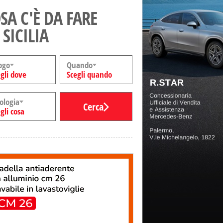
SA C'È DA FARE
 SICILIA
ogo
Quando
gli dove
Scegli quando
ologia
Cerca
gli cosa