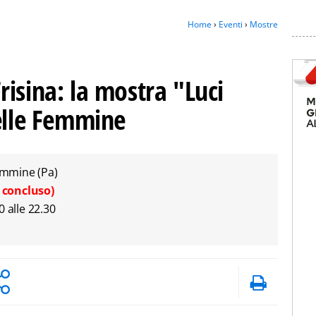
Home
›
Eventi
›
Mostre
isina: la mostra "Luci
delle Femmine
Femmine (Pa)
 concluso)
30 alle 22.30