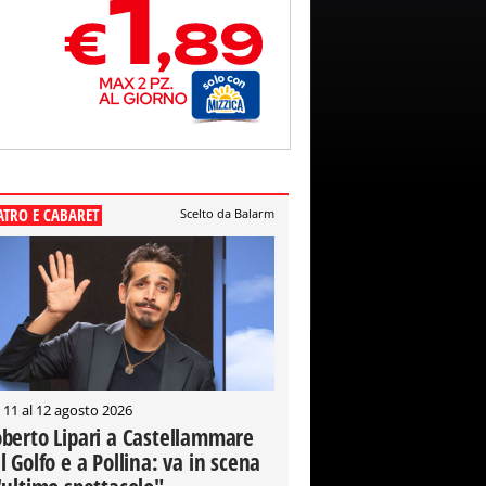
ATRO E CABARET
Scelto da Balarm
 11 al 12 agosto 2026
berto Lipari a Castellammare
l Golfo e a Pollina: va in scena