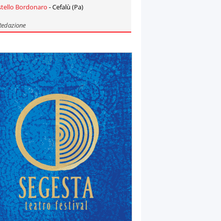
stello Bordonaro
- Cefalù (Pa)
Redazione