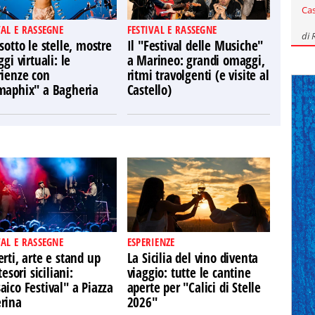
Ca
VAL E RASSEGNE
FESTIVAL E RASSEGNE
di
sotto le stelle, mostre
Il "Festival delle Musiche"
ggi virtuali: le
a Marineo: grandi omaggi,
rienze con
ritmi travolgenti (e visite al
maphix" a Bagheria
Castello)
VAL E RASSEGNE
ESPERIENZE
rti, arte e stand up
La Sicilia del vino diventa
tesori siciliani:
viaggio: tutte le cantine
ico Festival" a Piazza
aperte per "Calici di Stelle
rina
2026"