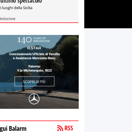
'ultimo spettacolo"
i luoghi della Sicilia
Redazione
gui Balarm