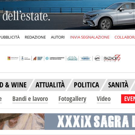
PUBBLICITÀ
REDAZIONE
AUTORI
INVIA SEGNALAZIONE
COLLABOR
D & WINE
ATTUALITÀ
POLITICA
SANITÀ
e
Bandi e lavoro
Fotogallery
Video
EVEN