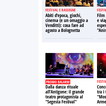
FESTIVAL E RASSEGNE
FESTI
Abiti d’epoca, giochi,
Film 
cinema (e un omaggio a
e via
Venditti): cosa fare ad
espe
agosto a Bolognetta
"Ani
FESTI
PROMO BALARM
Dalla danza rituale
Conce
all’Antigone: il grande
tra i 
teatro protagonista al
"Mosa
"Segesta Festival"
Arme