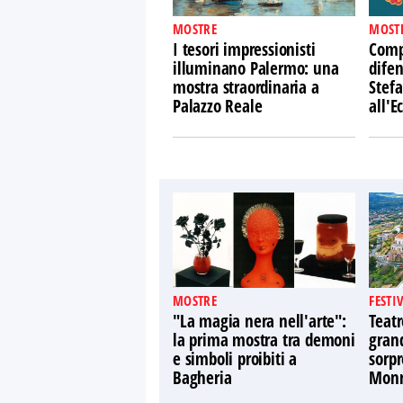
MOSTRE
MOST
I tesori impressionisti
Comp
illuminano Palermo: una
difen
mostra straordinaria a
Stefa
Palazzo Reale
all'
MOSTRE
FESTI
"La magia nera nell'arte":
Teatr
la prima mostra tra demoni
gran
e simboli proibiti a
sorpr
Bagheria
Monr