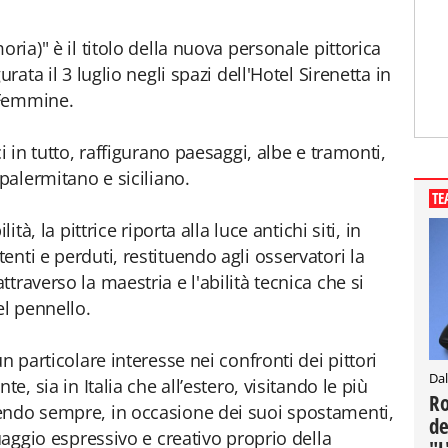
ria)" è il titolo della nuova personale pittorica
rata il 3 luglio negli spazi dell'Hotel Sirenetta in
e Femmine.
i in tutto, raffigurano paesaggi, albe e tramonti,
 palermitano e siciliano.
TE
ità, la pittrice riporta alla luce antichi siti, in
nti e perduti, restituendo agli osservatori la
traverso la maestria e l'abilità tecnica che si
el pennello.
n particolare interesse nei confronti dei pittori
Dal
e, sia in Italia che all’estero, visitando le più
Ro
endo sempre, in occasione dei suoi spostamenti,
de
guaggio espressivo e creativo proprio della