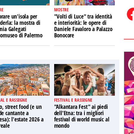
RE
MOSTRE
rare un'isola per
"Volti di Luce" tra identità
derla: la mostra di
e interiorità: le opere di
nia Galegati
Daniele Favaloro a Palazzo
Ecomuseo di Palermo
Bonocore
VAL E RASSEGNE
FESTIVAL E RASSEGNE
o, street food (e un
"Alkantara Fest" ai piedi
de cantante a
dell'Etna: tra i migliori
esa): l'estate 2026 a
festival di world music al
eale
mondo