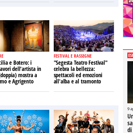
ES
RE
FESTIVAL E RASSEGNE
cilia e Botero: i
"Segesta Teatro Festival"
avori dell'artista in
celebra la bellezza:
(doppia) mostra a
spettacoli ed emozioni
rmo e Agrigento
all'alba e al tramonto
9 a
Un
sa
di