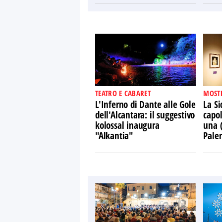
TEATRO E CABARET
MOST
L'Inferno di Dante alle Gole
La Si
dell'Alcantara: il suggestivo
capol
kolossal inaugura
una 
"Alkantia"
Pale