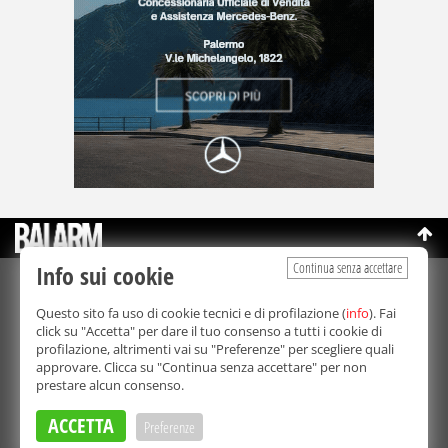
Continua senza accettare
Info sui cookie
©Copyright 2003-2026
Bmedia Srl
- P.IVA 07064240828
Questo sito fa uso di cookie tecnici e di profilazione (
info
). Fai
La riproduzione totale o parziale di tutti i contenuti, in qualunque
click su "Accetta" per dare il tuo consenso a tutti i cookie di
forma, su qualsiasi supporto è proibita.
profilazione, altrimenti vai su "Preferenze" per scegliere quali
Balarm.it è una testata giornalistica registrata. Autorizzazione del
approvare. Clicca su "Continua senza accettare" per non
Tribunale di Palermo n° 32 del 21/10/2003
prestare alcun consenso.
Direttore responsabile:
Fabio Ricotta
Privacy e Cookie Policy
ACCETTA
Preferenze