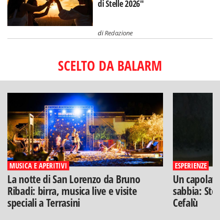
di Stelle 2026"
di
Redazione
SCELTO DA BALARM
MUSICA E APERITIVI
ESPERIENZE
La notte di San Lorenzo da Bruno
Un capolavo
Ribadi: birra, musica live e visite
sabbia: Stef
speciali a Terrasini
Cefalù