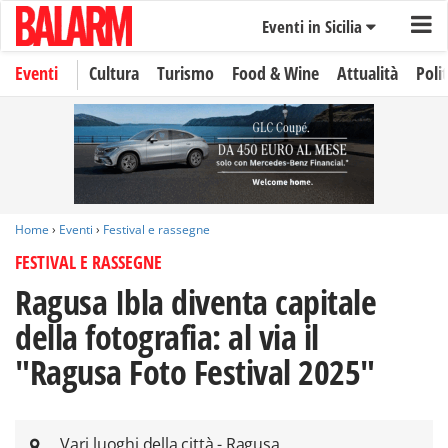
Eventi in Sicilia
Eventi
Cultura
Turismo
Food & Wine
Attualità
Polit
Home
›
Eventi
›
Festival e rassegne
FESTIVAL E RASSEGNE
Ragusa Ibla diventa capitale
della fotografia: al via il
"Ragusa Foto Festival 2025"
Vari luoghi della città - Ragusa