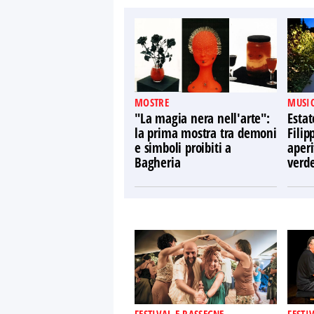
MOSTRE
MUSIC
"La magia nera nell'arte":
Estat
la prima mostra tra demoni
Filip
e simboli proibiti a
aperi
Bagheria
verd