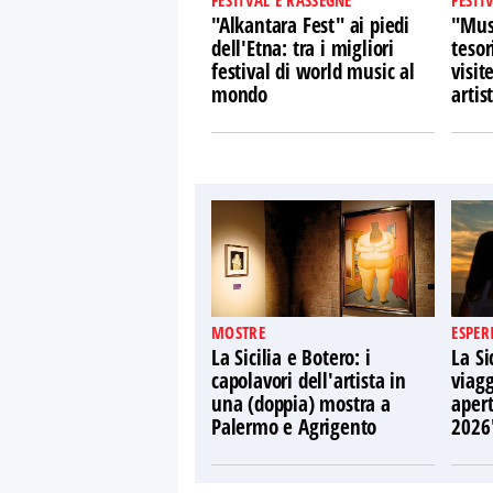
FESTIVAL E RASSEGNE
FESTI
"Alkantara Fest" ai piedi
"Musi
dell'Etna: tra i migliori
tesor
festival di world music al
visit
mondo
artist
MOSTRE
ESPER
La Sicilia e Botero: i
La Si
capolavori dell'artista in
viagg
una (doppia) mostra a
apert
Palermo e Agrigento
2026