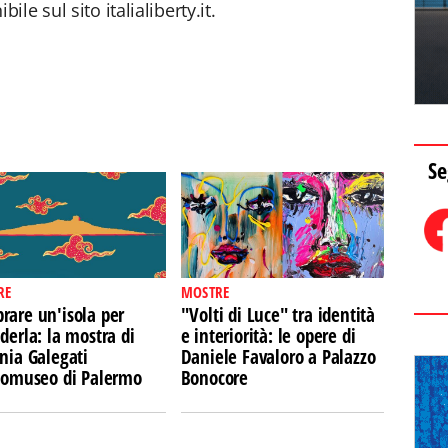
e sul sito italialiberty.it.
Se
RE
MOSTRE
rare un'isola per
"Volti di Luce" tra identità
derla: la mostra di
e interiorità: le opere di
nia Galegati
Daniele Favaloro a Palazzo
Ecomuseo di Palermo
Bonocore