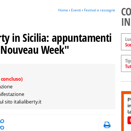
CO
Home
›
Eventi
›
Festival e rassegne
IN
erty in Sicilia: appuntamenti
Lu
Sce
rt Nouveau Week"
Tip
Tut
 concluso)
azione
nifestazione
ito italialiberty.it