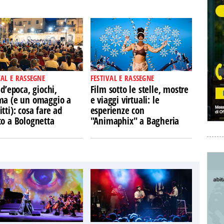
VAL E RASSEGNE
FESTIVAL E RASSEGNE
 d’epoca, giochi,
Film sotto le stelle, mostre
ma (e un omaggio a
e viaggi virtuali: le
tti): cosa fare ad
esperienze con
to a Bolognetta
"Animaphix" a Bagheria