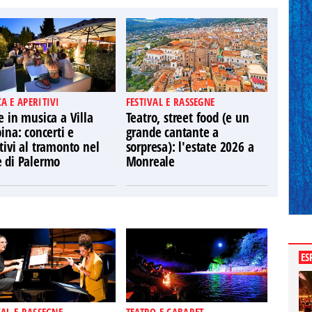
A E APERITIVI
FESTIVAL E RASSEGNE
e in musica a Villa
Teatro, street food (e un
pina: concerti e
grande cantante a
tivi al tramonto nel
sorpresa): l'estate 2026 a
e di Palermo
Monreale
ES