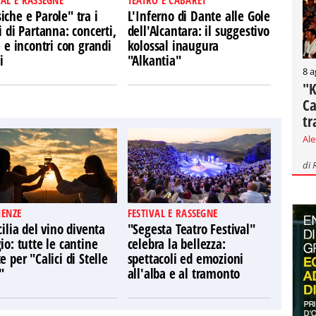
VAL E RASSEGNE
TEATRO E CABARET
che e Parole" tra i
L'Inferno di Dante alle Gole
i di Partanna: concerti,
dell'Alcantara: il suggestivo
e e incontri con grandi
kolossal inaugura
i
"Alkantia"
8 a
"K
Ca
tr
Al
di
IENZE
FESTIVAL E RASSEGNE
cilia del vino diventa
"Segesta Teatro Festival"
io: tutte le cantine
celebra la bellezza:
e per "Calici di Stelle
spettacoli ed emozioni
"
all'alba e al tramonto