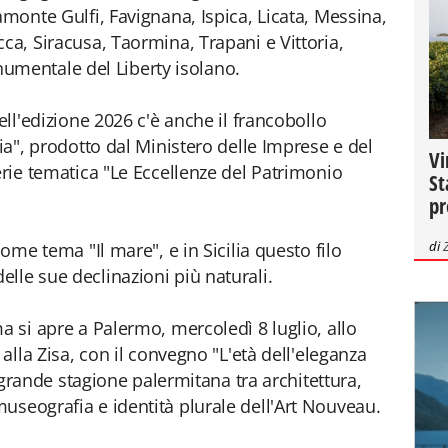
amonte Gulfi, Favignana, Ispica, Licata, Messina,
ca, Siracusa, Taormina, Trapani e Vittoria,
mentale del Liberty isolano.
ell'edizione 2026 c'è anche il francobollo
lia", prodotto dal Ministero delle Imprese e del
Vi
erie tematica "Le Eccellenze del Patrimonio
St
pr
di
come tema "Il mare", e in Sicilia questo filo
lle sue declinazioni più naturali.
a si apre a Palermo, mercoledì 8 luglio, allo
 alla Zisa, con il convegno "L'età dell'eleganza
la grande stagione palermitana tra architettura,
useografia e identità plurale dell'Art Nouveau.