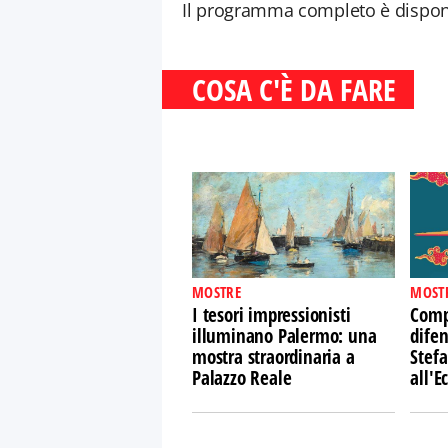
Il programma completo è disponibil
COSA C'È DA FARE
MOSTRE
MOST
I tesori impressionisti
Comp
illuminano Palermo: una
difen
mostra straordinaria a
Stefa
Palazzo Reale
all'