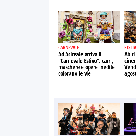
CARNEVALE
FESTI
Ad Acireale arriva il
Abiti
"Carnevale Estivo": carri,
cine
maschere e opere inedite
Vendi
colorano le vie
agos