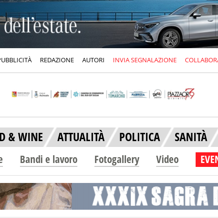
PUBBLICITÀ
REDAZIONE
AUTORI
INVIA SEGNALAZIONE
COLLABOR
D & WINE
ATTUALITÀ
POLITICA
SANITÀ
e
Bandi e lavoro
Fotogallery
Video
EVEN