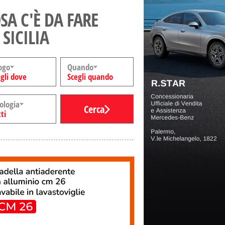
SA C'È DA FARE
 SICILIA
ogo
Quando
gli dove
Scegli quando
ologia
Cerca
ti