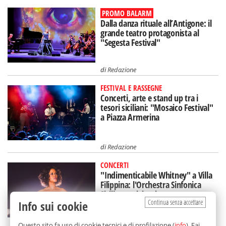
PROMO BALARM
Dalla danza rituale all’Antigone: il
grande teatro protagonista al
"Segesta Festival"
di
Redazione
FESTIVAL E RASSEGNE
Concerti, arte e stand up tra i
tesori siciliani: "Mosaico Festival"
a Piazza Armerina
di
Redazione
CONCERTI
"Indimenticabile Whitney" a Villa
Filippina: l'Orchestra Sinfonica
Siciliana celebra la star
Continua senza accettare
Info sui cookie
di
Redazione
Questo sito fa uso di cookie tecnici e di profilazione (
info
). Fai