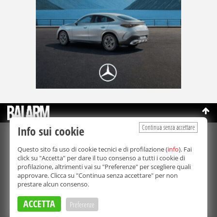
Continua senza accettare
Info sui cookie
©Copyright 2003-2026
Bmedia Srl
- P.IVA 07064240828
Questo sito fa uso di cookie tecnici e di profilazione (
info
). Fai
La riproduzione totale o parziale di tutti i contenuti, in qualunque
click su "Accetta" per dare il tuo consenso a tutti i cookie di
forma, su qualsiasi supporto è proibita.
profilazione, altrimenti vai su "Preferenze" per scegliere quali
Balarm.it è una testata giornalistica registrata. Autorizzazione del
approvare. Clicca su "Continua senza accettare" per non
Tribunale di Palermo n° 32 del 21/10/2003
prestare alcun consenso.
Direttore responsabile:
Fabio Ricotta
Privacy e Cookie Policy
ACCETTA
Preferenze