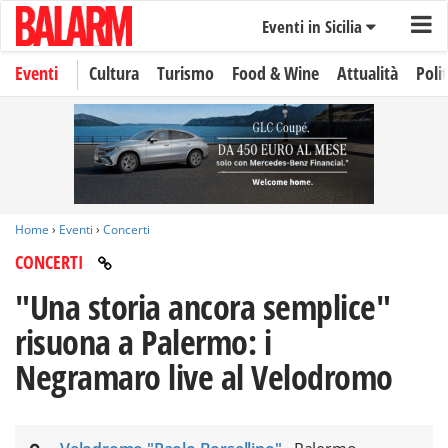
Eventi in Sicilia
Eventi
Cultura
Turismo
Food & Wine
Attualità
Polit
Home
›
Eventi
›
Concerti
CONCERTI
"Una storia ancora semplice"
risuona a Palermo: i
Negramaro live al Velodromo