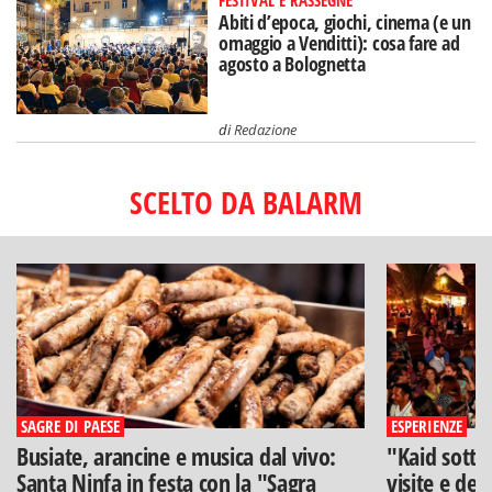
FESTIVAL E RASSEGNE
Abiti d’epoca, giochi, cinema (e un
omaggio a Venditti): cosa fare ad
agosto a Bolognetta
di
Redazione
SCELTO DA BALARM
SAGRE DI PAESE
ESPERIENZE
Busiate, arancine e musica dal vivo:
"Kaid sotto
Santa Ninfa in festa con la "Sagra
visite e deg