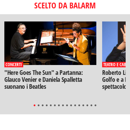
SCELTO DA BALARM
CONCERTI
TEATRO E CABA
"Here Goes The Sun" a Partanna:
Roberto Lip
Glauco Venier e Daniela Spalletta
Golfo e a Po
suonano i Beatles
spettacolo"