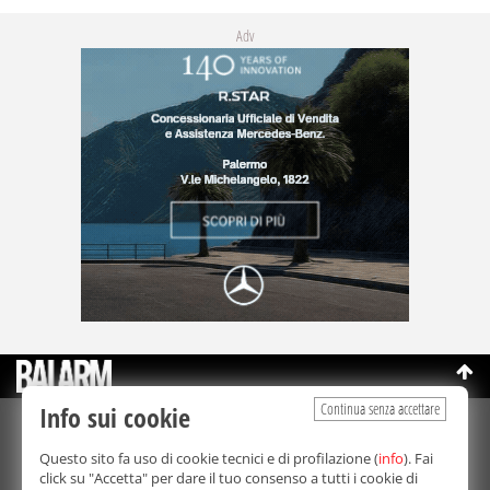
Adv
Continua senza accettare
Info sui cookie
©Copyright 2003-2026
Bmedia Srl
- P.IVA 07064240828
Questo sito fa uso di cookie tecnici e di profilazione (
info
). Fai
La riproduzione totale o parziale di tutti i contenuti, in qualunque
click su "Accetta" per dare il tuo consenso a tutti i cookie di
forma, su qualsiasi supporto è proibita.