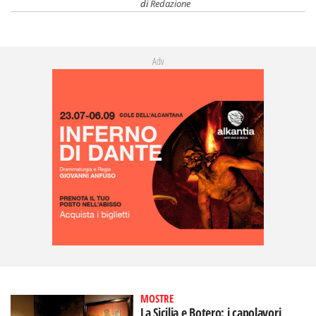
di
Redazione
Adv
MOSTRE
La Sicilia e Botero: i capolavori