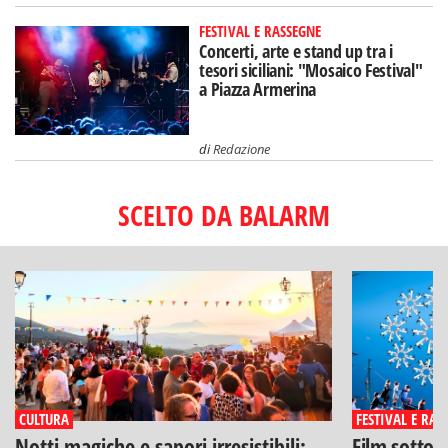
FESTIVAL E RASSEGNE
Concerti, arte e stand up tra i
tesori siciliani: "Mosaico Festival"
a Piazza Armerina
di
Redazione
SCELTO DA BALARM
CULTURA
FESTIVAL E RAS
Notti magiche e sapori irresistibili:
Film sotto l