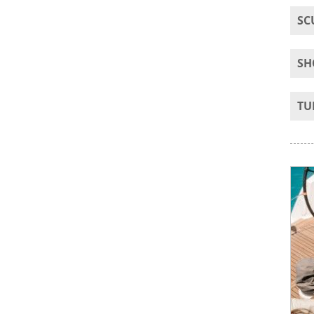
SC
SH
TU