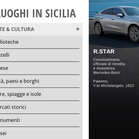
LUOGHI IN SICILIA
TE & CULTURA
lioteche
telli
iese
tà, paesi e borghi
e, spiagge e isole
cati storici
numenti
sei