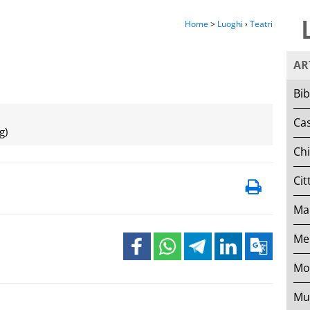
Home
>
Luoghi
›
Teatri
AR
Bib
Cas
g)
Ch
Cit
Mar
Mer
Mo
Mu