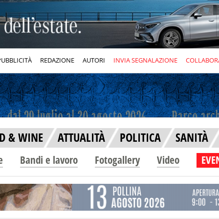
PUBBLICITÀ
REDAZIONE
AUTORI
INVIA SEGNALAZIONE
COLLABOR
D & WINE
ATTUALITÀ
POLITICA
SANITÀ
e
Bandi e lavoro
Fotogallery
Video
EVEN