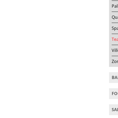
Pal
Qua
Spa
Tea
Vil
Zo
BA
FO
SA