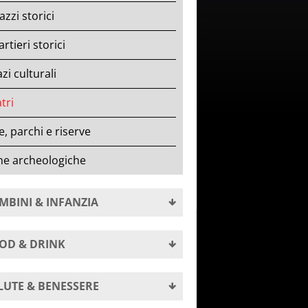
azzi storici
rtieri storici
zi culturali
tri
le, parchi e riserve
ne archeologiche
MBINI & INFANZIA
OD & DRINK
LUTE & BENESSERE