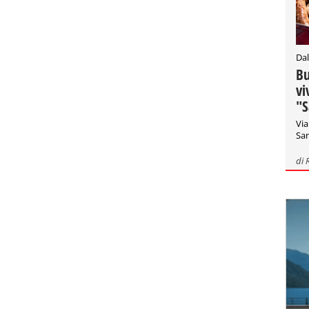
Dal
Bu
vi
"S
Via
San
di