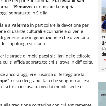
edizione del pane. Insomma, è
la festa di San
orna il
19 marzo
a rinnovare la propria
ggi soprattutto in Sicilia.
ola e a
Palermo
in particolare la devozione per il
 di usanze culturali e culinarie e di veri e
 di generazione in generazione e che diventano
13
Un
 del capoluogo siciliano.
sa
de
 le strade di molti paesi siciliani delle edicole
Pol
ui si affida soprattutto chi si trova in difficoltà.
di
ce ancora oggi vi è l’usanza di festeggiare la
mpe
", ossia dei grandi falò che vengono accesi
he si trova in casa tra vecchi mobili, sedie e
ata alla tradizione contadina con cui anticamente