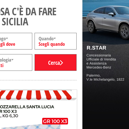
SA C'È DA FARE
 SICILIA
ogo
Quando
gli dove
Scegli quando
ologia
Cerca
ti