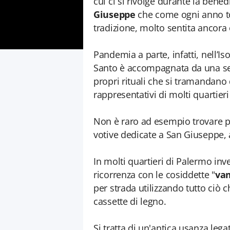
cui ci si rivolge durante la ben
Giuseppe
che come ogni anno t
tradizione, molto sentita ancora o
Pandemia a parte, infatti, nell’Is
Santo è accompagnata da una serie
propri rituali che si tramandano
rappresentativi di molti quartieri
Non è raro ad esempio trovare per
votive dedicate a San Giuseppe, a c
In molti quartieri di Palermo inve
ricorrenza con le cosiddette "
va
per strada utilizzando tutto ciò c
cassette di legno.
Si tratta di un'antica usanza leg