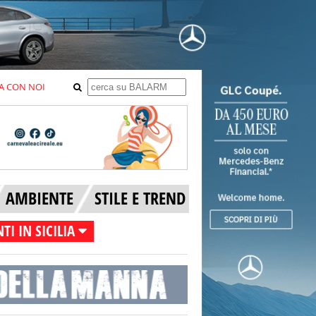
A CON NOI
AMBIENTE
STILE E TREND
TI IN SICILIA