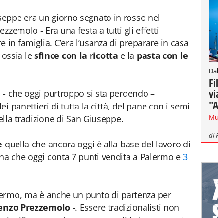
eppe era un giorno segnato in rosso nel
zemolo - Era una festa a tutti gli effetti
n famiglia. C’era l’usanza di preparare in casa
, ossia le
sfince con la ricotta
e la
pasta con le
Dal
Fi
vi
 - che oggi purtroppo si sta perdendo –
"A
ei panettieri di tutta la città, del pane con i semi
Mu
della tradizione di San Giuseppe.
di
ne
quella che ancora oggi è alla base del lavoro di
ana che oggi conta 7 punti vendita a Palermo e
3
 fermo, ma è anche un punto di partenza per
enzo Prezzemolo
-. Essere tradizionalisti non