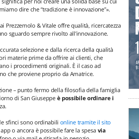
significa per noi creare una solida base su cui
 amiamo dire che “tradizione è innovazione”».
i Prezzemolo & Vitale offre qualità, ricercatezza
 uno sguardo sempre rivolto all’innovazione.
accurata selezione e dalla ricerca della qualità
ori materie prime da offrire ai clienti, che
no i procedimenti originali. È il caso ad
no che proviene proprio da Amatrice.
ione – punto fermo della filosofia della famiglia
giorno di San Giuseppe
è possibile ordinare i
za.
le sfinci sono ordinabili
online tramite il sito
 app o ancora è possibile fare la spesa
via
efono o via mail e ritirarla in negozio.