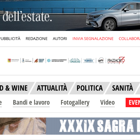
PUBBLICITÀ
REDAZIONE
AUTORI
INVIA SEGNALAZIONE
COLLABOR
D & WINE
ATTUALITÀ
POLITICA
SANITÀ
e
Bandi e lavoro
Fotogallery
Video
EVEN