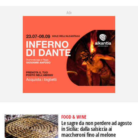
Adv
FOOD & WINE
Le sagre da non perdere ad agosto
in Sicilia: dalla salsiccia ai
maccheroni fino al melone