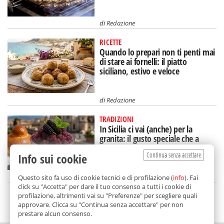
di
Redazione
RICETTE
Quando lo prepari non ti penti mai
di stare ai fornelli: il piatto
siciliano, estivo e veloce
di
Redazione
TRADIZIONI
In Sicilia ci vai (anche) per la
granita: il gusto speciale che a
Catania mangi a colazione
Continua senza accettare
Info sui cookie
di
Nicoletta Dammone Sessa
Questo sito fa uso di cookie tecnici e di profilazione (
info
). Fai
click su "Accetta" per dare il tuo consenso a tutti i cookie di
profilazione, altrimenti vai su "Preferenze" per scegliere quali
SCELTO DA BALARM
approvare. Clicca su "Continua senza accettare" per non
prestare alcun consenso.