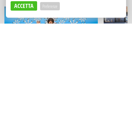
ACCETTA
Preferenze
FESTIVAL E RASSEGNE
STORIE
Film sotto le stelle, mostre e viaggi
La resisten
virtuali: le esperienze con
Intorre: l'
"Animaphix" a Bagheria
storie a Pa
Adv