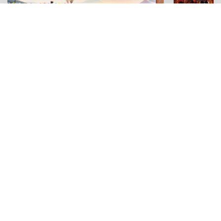
CULTURA
ESPERIENZE
Notti magiche e sapori irresistibili:
"Kaid sotto
tutti gli eventi dell'estate nel cuore
visite e deg
di Gratteri
astronomia
Adv