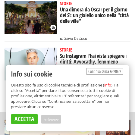
STORIE
Una dimora da Oscar per il giorno
del Sì: un gioiello unico nella "città
delle ville"
di
Silvia De Luca
STORIE
Su Instagram l'hai vista spiegare i
diritti: Avvocathy, fenomeno
(siciliano) sui social
Continua senza accettare
Info sui cookie
di
Alice Marchese
Questo sito fa uso di cookie tecnici e di profilazione (
info
). Fai
click su "Accetta" per dare il tuo consenso a tutti i cookie di
profilazione, altrimenti vai su "Preferenze" per scegliere quali
SCELTO DA BALARM
approvare. Clicca su "Continua senza accettare" per non
prestare alcun consenso.
ACCETTA
Preferenze