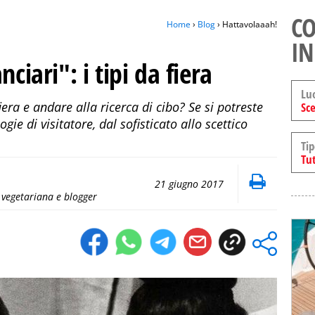
CO
Home
›
Blog
› Hattavolaaah!
IN
ciari": i tipi da fiera
Lu
iera e andare alla ricerca di cibo? Se si potreste
Sce
ogie di visitatore, dal sofisticato allo scettico
Tip
Tut
21 giugno 2017
 vegetariana e blogger