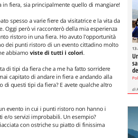
a in fiera, sia principalmente quello di mangiare!
 spesso a varie fiere da visitatrice e la vita da
le. Oggi però vi racconterò della mia esperienza
nto ristoro in una fiera. Ho avuto l’opportunità
no dei punti ristoro di un evento cittadino molto
13
i ne abbiamo
viste di tutti i colori
.
Un
sa
a di tipi da fiera che a me ha fatto sorridere
de
mai capitato di andare in fiera e andando alla
Pol
no di questi tipi da fiera? E avete qualche altro
di
un evento in cui i punti ristoro non hanno i
i e/o servizi improbabili. Un esempio?
cciata con ostriche su piatto di finissima