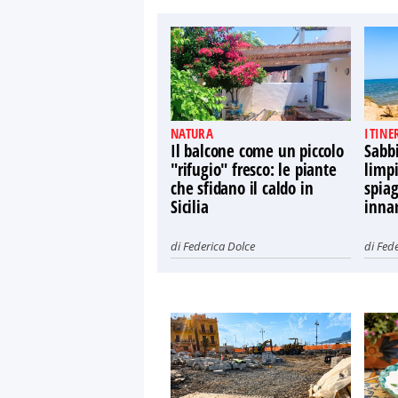
NATURA
ITINE
Il balcone come un piccolo
Sabb
"rifugio" fresco: le piante
limpi
che sfidano il caldo in
spiag
Sicilia
innam
di
Federica Dolce
di
Fede