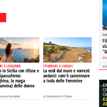
Dal
Fi
vi
"A
Mu
RI E LEGGENDE
ITINERARI E LUOGHI
di
ò in Sicilia con Ulisse e
La vedi dal mare e vorresti
Spaccaforno:
andarci: com'è camminare
ghina, la maga
a Isola delle Femmine
iamina) delle donne
ncesca Garofalo
di
Salvatore Di Chiara