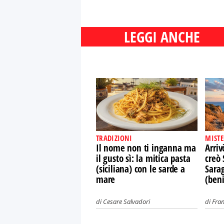
LEGGI ANCHE
TRADIZIONI
MISTE
Il nome non ti inganna ma
Arriv
il gusto sì: la mitica pasta
creò 
(siciliana) con le sarde a
Sara
mare
(ben
di
Cesare Salvadori
di
Fra