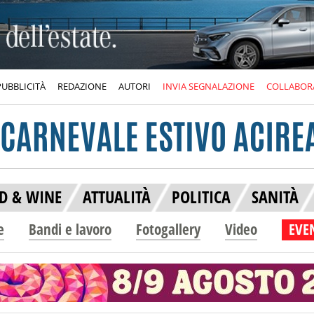
PUBBLICITÀ
REDAZIONE
AUTORI
INVIA SEGNALAZIONE
COLLABOR
D & WINE
ATTUALITÀ
POLITICA
SANITÀ
e
Bandi e lavoro
Fotogallery
Video
EVEN