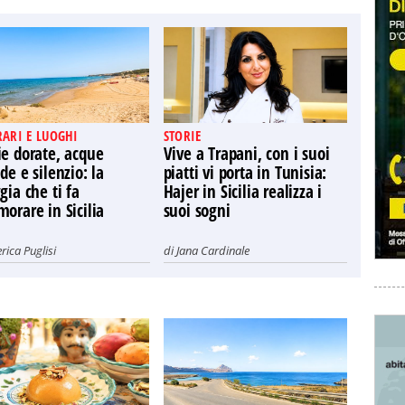
RARI E LUOGHI
STORIE
ie dorate, acque
Vive a Trapani, con i suoi
de e silenzio: la
piatti vi porta in Tunisia:
gia che ti fa
Hajer in Sicilia realizza i
orare in Sicilia
suoi sogni
rica Puglisi
di
Jana Cardinale