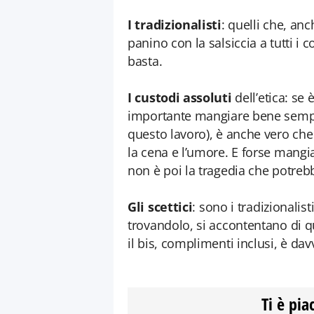
I tradizionalisti
: quelli che, anc
panino con la salsiccia a tutti i 
basta.
I custodi assoluti
dell’etica: se
importante mangiare bene sempr
questo lavoro), è anche vero che i
la cena e l’umore. E forse mangia
non è poi la tragedia che potreb
Gli scettici
: sono i tradizionalis
trovandolo, si accontentano di qu
il bis, complimenti inclusi, è d
Ti è pia