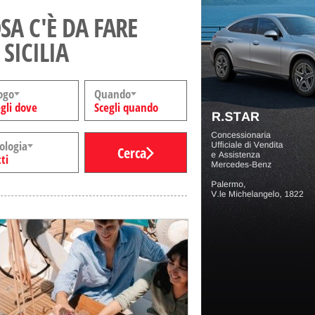
SA C'È DA FARE
 SICILIA
ogo
Quando
gli dove
Scegli quando
ologia
Cerca
ti