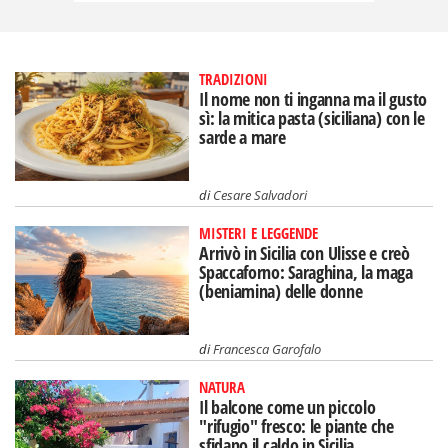
TRADIZIONI
Il nome non ti inganna ma il gusto
sì: la mitica pasta (siciliana) con le
sarde a mare
di
Cesare Salvadori
MISTERI E LEGGENDE
Arrivò in Sicilia con Ulisse e creò
Spaccaforno: Saraghina, la maga
(beniamina) delle donne
di
Francesca Garofalo
NATURA
Il balcone come un piccolo
"rifugio" fresco: le piante che
sfidano il caldo in Sicilia