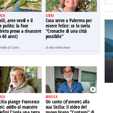
ACA
LIBRI
bili, aree verdi e il
Cosa serve a Palermo per
 pulito: la foce
essere felice: ce lo svela
Oreto prova a rinascere
"Cronache di una città
o 40 anni)
possibile"
iella Di Carlo
di
Alice Marchese
ACA
MUSICA
cilia piange Francesco
Un canto (d'amore) alla
ni: addio al maestro
sua Sicilia: il video del
efinì l'Isola una terra
nuovo brano "Cuntami" di