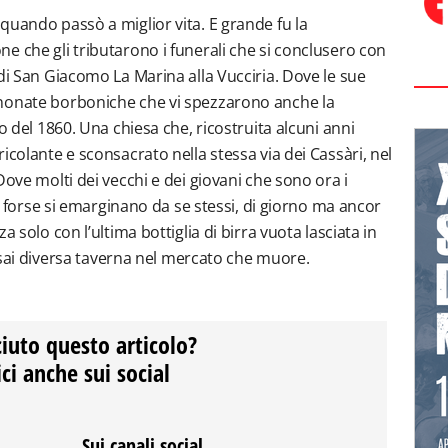
quando passò a miglior vita. E grande fu la
e che gli tributarono i funerali che si conclusero con
di San Giacomo La Marina alla Vucciria. Dove le sue
nonate borboniche che vi spezzarono anche la
o del 1860. Una chiesa che, ricostruita alcuni anni
icolante e sconsacrato nella stessa via dei Cassàri, nel
Dove molti dei vecchi e dei giovani che sono ora i
 e forse si emarginano da se stessi, di giorno ma ancor
a solo con l’ultima bottiglia di birra vuota lasciata in
’assai diversa taverna nel mercato che muore.
ciuto questo articolo?
ci anche sui social
Sui canali social