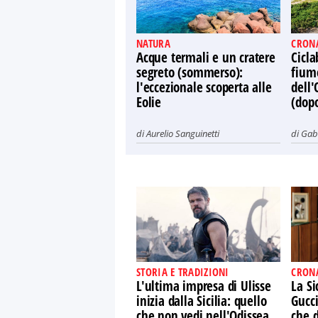
NATURA
CRON
Acque termali e un cratere
Cicla
segreto (sommerso):
fiume
l'eccezionale scoperta alle
dell'
Eolie
(dop
di
Aurelio Sanguinetti
di
Gabr
STORIA E TRADIZIONI
CRON
L'ultima impresa di Ulisse
La Si
inizia dalla Sicilia: quello
Gucci
che non vedi nell'Odissea
che d