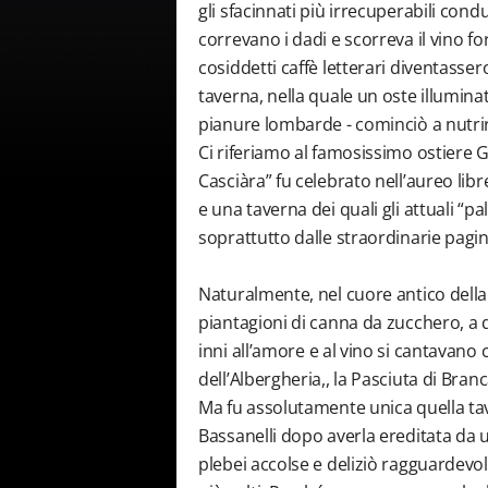
gli sfacinnati più irrecuperabili condu
correvano i dadi e scorreva il vino 
cosiddetti caffè letterari diventasse
taverna, nella quale un oste illumina
pianure lombarde - cominciò a nutrire
Ci riferiamo al famosissimo ostiere G
Casciàra” fu celebrato nell’aureo lib
e una taverna dei quali gli attuali “p
soprattutto dalle straordinarie pagin
Naturalmente, nel cuore antico della 
piantagioni di canna da zucchero, a q
inni all’amore e al vino si cantavano
dell’Albergheria,, la Pasciuta di Bran
Ma fu assolutamente unica quella tave
Bassanelli dopo averla ereditata da 
plebei accolse e deliziò ragguardevoli 