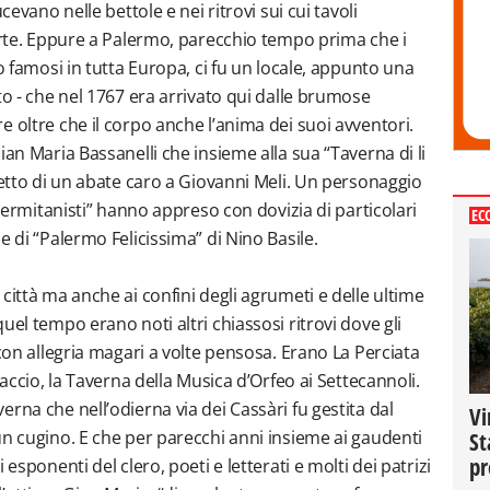
cevano nelle bettole e nei ritrovi sui cui tavoli
forte. Eppure a Palermo, parecchio tempo prima che i
ro famosi in tutta Europa, ci fu un locale, appunto una
to - che nel 1767 era arrivato qui dalle brumose
 oltre che il corpo anche l’anima dei suoi avventori.
ian Maria Bassanelli che insieme alla sua “Taverna di li
retto di un abate caro a Giovanni Meli. Un personaggio
alermitanisti” hanno appreso con dovizia di particolari
EC
e di “Palermo Felicissima” di Nino Basile.
città ma anche ai confini degli agrumeti e delle ultime
uel tempo erano noti altri chiassosi ritrovi dove gli
 con allegria magari a volte pensosa. Erano La Perciata
caccio, la Taverna della Musica d’Orfeo ai Settecannoli.
rna che nell’odierna via dei Cassàri fu gestita dal
Vi
un cugino. E che per parecchi anni insieme ai gaudenti
St
pr
esponenti del clero, poeti e letterati e molti dei patrizi