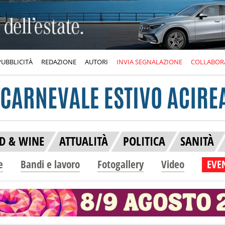
PUBBLICITÀ
REDAZIONE
AUTORI
INVIA SEGNALAZIONE
COLLABOR
D & WINE
ATTUALITÀ
POLITICA
SANITÀ
e
Bandi e lavoro
Fotogallery
Video
EVEN