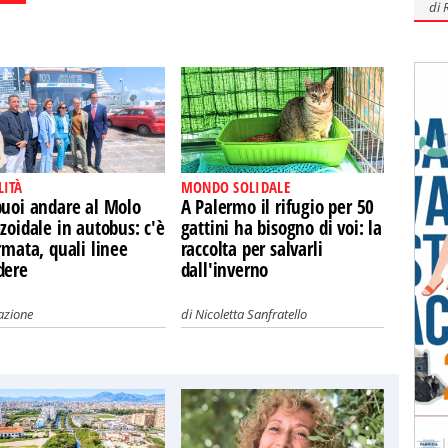
di
LITÀ
MONDO SOLIDALE
puoi andare al Molo
A Palermo il rifugio per 50
zoidale in autobus: c'è
gattini ha bisogno di voi: la
rmata, quali linee
raccolta per salvarli
dere
dall'inverno
azione
di
Nicoletta Sanfratello