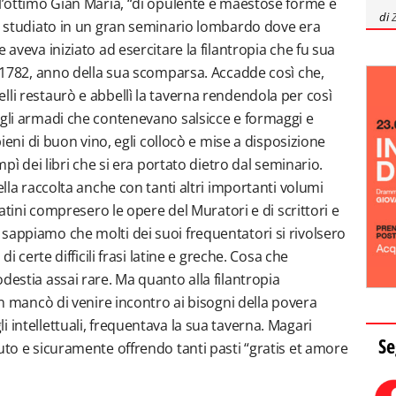
 l’ottimo Gian Maria, “di opulente e maestose forme e
di
va studiato in un gran seminario lombardo dove era
 aveva iniziato ad esercitare la filantropia che fu sua
l 1782, anno della sua scomparsa. Accadde così che,
lli restaurò e abbellì la taverna rendendola per così
agli armadi che contenevano salsicce e formaggi e
pieni di buon vino, egli collocò e mise a disposizione
mpì dei libri che si era portato dietro dal seminario.
ella raccolta anche con tanti altri importanti volumi
 latini compresero le opere del Muratori e di scrittori e
sappiamo che molti dei suoi frequentatori si rivolsero
di certe difficili frasi latine e greche. Cosa che
destia assai rare. Ma quanto alla filantropia
non mancò di venire incontro ai bisogni della povera
 intellettuali, frequentava la sua taverna. Magari
Se
uto e sicuramente offrendo tanti pasti “gratis et amore