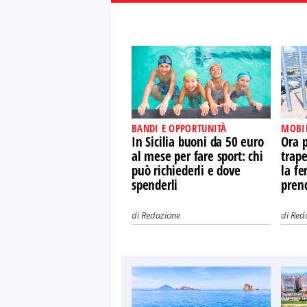
BANDI E OPPORTUNITÀ
MOBI
In Sicilia buoni da 50 euro
Ora 
al mese per fare sport: chi
trape
può richiederli e dove
la fe
spenderli
pren
di
Redazione
di
Red