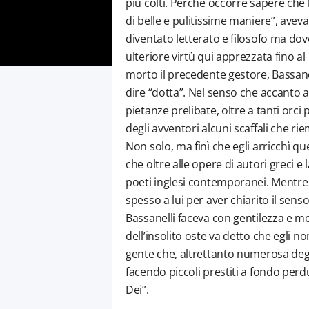
più colti. Perché occorre sapere che
di belle e pulitissime maniere”, ave
diventato letterato e filosofo ma dove
ulteriore virtù qui apprezzata fino a
morto il precedente gestore, Bassane
dire “dotta”. Nel senso che accanto 
pietanze prelibate, oltre a tanti orci 
degli avventori alcuni scaffali che rie
Non solo, ma finì che egli arricchì qu
che oltre alle opere di autori greci e
poeti inglesi contemporanei. Mentre 
spesso a lui per aver chiarito il senso 
Bassanelli faceva con gentilezza e mo
dell’insolito oste va detto che egli 
gente che, altrettanto numerosa degli
facendo piccoli prestiti a fondo perd
Dei”.