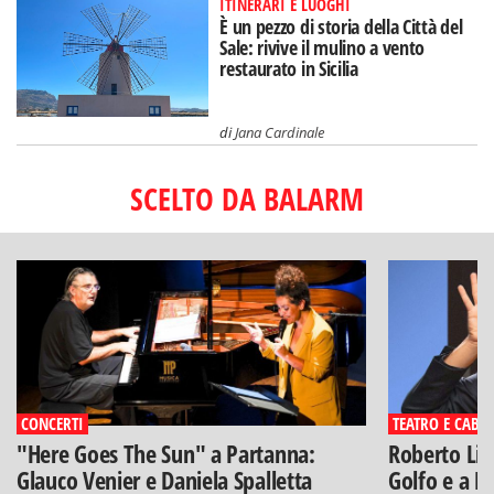
ITINERARI E LUOGHI
È un pezzo di storia della Città del
Sale: rivive il mulino a vento
restaurato in Sicilia
di
Jana Cardinale
SCELTO DA BALARM
CONCERTI
TEATRO E CABA
"Here Goes The Sun" a Partanna:
Roberto Lip
Glauco Venier e Daniela Spalletta
Golfo e a Po