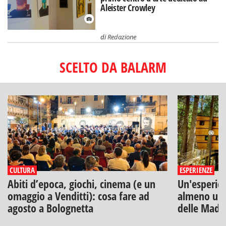
Aleister Crowley
di
Redazione
SCELTO DA BALARM
CULTURA
ESPERIENZE
Abiti d’epoca, giochi, cinema (e un
Un'esperien
omaggio a Venditti): cosa fare ad
almeno una
agosto a Bolognetta
delle Mado