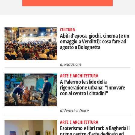
CULTURA
Abiti d’epoca, giochi, cinema (e un
omaggio a Venditti): cosa fare ad
agosto a Bolognetta
di
Redazione
ARTE E ARCHITETTURA
A Palermo le sfide della
rigenerazione urbana: "Innovare
con al centro i cittadini"
di
Federica Dolce
ARTE E ARCHITETTURA
Esoterismo e libri rari: a Bagheria il
primo centro d'arte dedicato ad