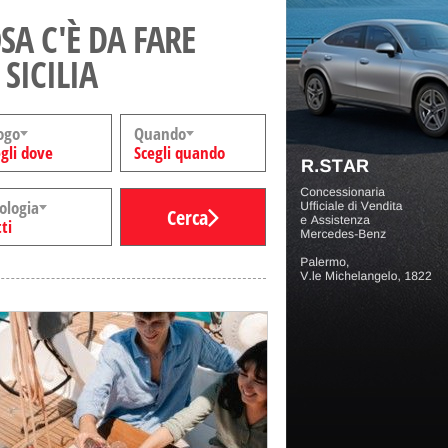
SA C'È DA FARE
 SICILIA
ogo
Quando
gli dove
Scegli quando
ologia
Cerca
ti