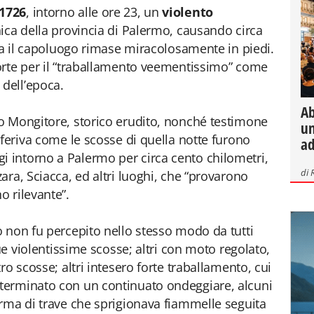
 1726
, intorno alle ore 23, un
violento
nica della provincia di Palermo, causando circa
 ma il capoluogo rimase miracolosamente in piedi.
orte per il “traballamento veementissimo” come
 dell’epoca.
Ab
o Mongitore, storico erudito, nonché testimone
un
iferiva come le scosse di quella notte furono
ad
laggi intorno a Palermo per circa cento chilometri,
di
ra, Sciacca, ed altri luoghi, che “provarono
 rilevante”.
 non fu percepito nello stesso modo da tutti
que violentissime scosse; altri con moto regolato,
ro scosse; altri intesero forte traballamento, cui
terminato con un continuato ondeggiare, alcuni
rma di trave che sprigionava fiammelle seguita