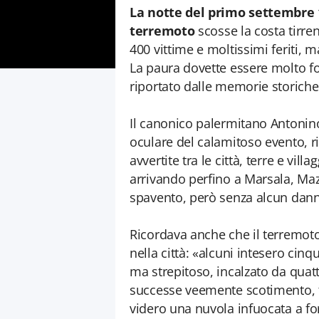
La notte del primo settembre
terremoto
scosse la costa tirre
400 vittime e moltissimi feriti,
La paura dovette essere molto f
riportato dalle memorie storiche
Il canonico palermitano Antonin
oculare del calamitoso evento, r
avvertite tra le città, terre e vil
arrivando perfino a Marsala, Maza
spavento, però senza alcun danno
Ricordava anche che il terremoto
nella città: «alcuni intesero cin
ma strepitoso, incalzato da quatt
successe veemente scotimento, 
videro una nuvola infuocata a fo