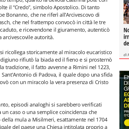
lte il “Credo”, simbolo Apostolico. Di tanto
pe Bonanno, che ne riferì all’Arcivescovo di
h, che nel frattempo convocò in città le tre
No
caduto, e ricevendone il giuramento, autenticò
ir
a arcivescovile autorità.
de
 si ricollega storicamente al miracolo eucaristico
di
igiuno rifiutò la biada ed il fieno e si prosternò
la tradizione, il fatto avvenne a Rimini nel 1223,
di Sant'Antonio di Padova, il quale dopo una sfida
provò con un miracolo la vera presenza di Cristo
anto, episodi analoghi si sarebbero verificati
à un caso o una semplice coincidenza che
 della mula a Misilmeri, esattamente nel 1704
ipale del paese una Chiesa intitolata proprio a