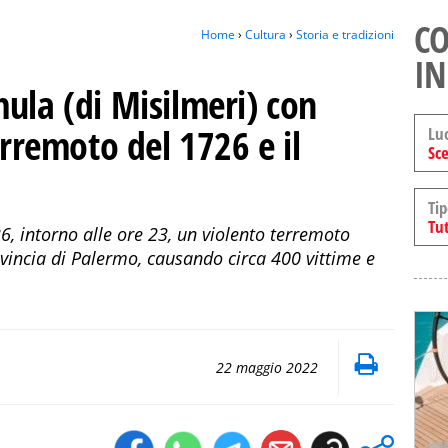
CO
Home
›
Cultura
›
Storia e tradizioni
IN
ula (di Misilmeri) con
erremoto del 1726 e il
Lu
Sce
Tip
Tut
, intorno alle ore 23, un violento terremoto
ovincia di Palermo, causando circa 400 vittime e
22 maggio 2022