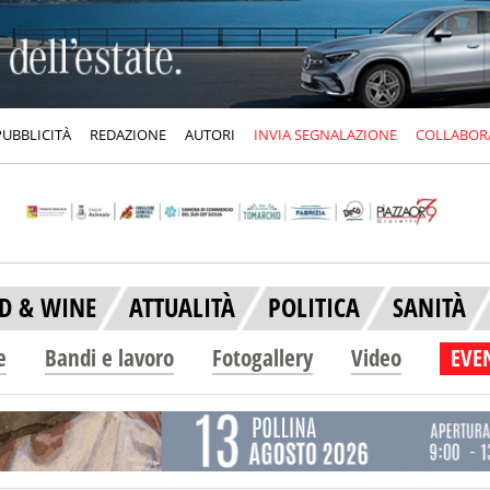
PUBBLICITÀ
REDAZIONE
AUTORI
INVIA SEGNALAZIONE
COLLABOR
D & WINE
ATTUALITÀ
POLITICA
SANITÀ
e
Bandi e lavoro
Fotogallery
Video
EVEN