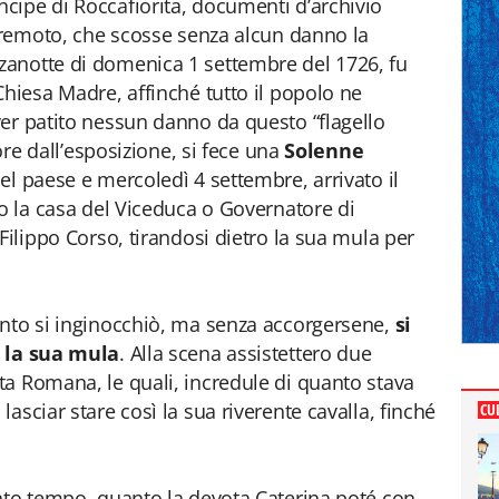
cipe di Roccafiorita, documenti d’archivio
erremoto, che scosse senza alcun danno la
anotte di domenica 1 settembre del 1726, fu
Chiesa Madre, affinché tutto il popolo ne
er patito nessun danno da questo “flagello
 ore dall’esposizione, si fece una
Solenne
el paese e mercoledì 4 settembre, arrivato il
no la casa del Viceduca o Governatore di
Filippo Corso, tirandosi dietro la sua mula per
ento si inginocchiò, ma senza accorgersene,
si
e la sua mula
. Alla scena assistettero due
a Romana, le quali, incredule di quanto stava
asciar stare così la sua riverente cavalla, finché
CU
nto tempo, quanto la devota Caterina poté con