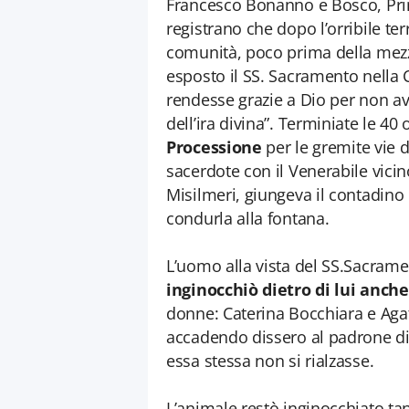
Francesco Bonanno e Bosco, Prin
registrano che dopo l’orribile t
comunità, poco prima della mezz
esposto il SS. Sacramento nella 
rendesse grazie a Dio per non av
dell’ira divina”. Terminiate le 40
Processione
per le gremite vie d
sacerdote con il Venerabile vici
Misilmeri, giungeva il contadino 
condurla alla fontana.
L’uomo alla vista del SS.Sacram
inginocchiò dietro di lui anch
donne: Caterina Bocchiara e Agat
accadendo dissero al padrone di l
essa stessa non si rialzasse.
L’animale restò inginocchiato ta