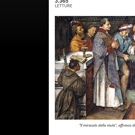
3.365
LETTURE
“Il miracolo della mula", affresco 