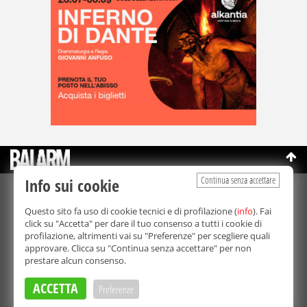
Continua senza accettare
Info sui cookie
©Copyright 2003-2026
Bmedia Srl
- P.IVA 07064240828
Questo sito fa uso di cookie tecnici e di profilazione (
info
). Fai
La riproduzione totale o parziale di tutti i contenuti, in qualunque
click su "Accetta" per dare il tuo consenso a tutti i cookie di
forma, su qualsiasi supporto è proibita.
profilazione, altrimenti vai su "Preferenze" per scegliere quali
Balarm.it è una testata giornalistica registrata. Autorizzazione del
approvare. Clicca su "Continua senza accettare" per non
Tribunale di Palermo n° 32 del 21/10/2003
prestare alcun consenso.
Direttore responsabile:
Fabio Ricotta
Privacy e Cookie Policy
ACCETTA
Preferenze