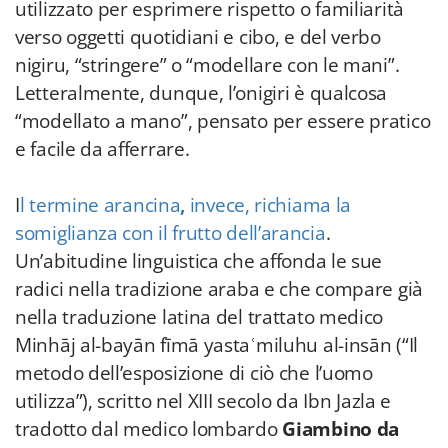
utilizzato per esprimere rispetto o familiarità
verso oggetti quotidiani e cibo, e del verbo
nigiru, “stringere” o “modellare con le mani”.
Letteralmente, dunque, l’onigiri è qualcosa
“modellato a mano”, pensato per essere pratico
e facile da afferrare.
I
l termine arancina
,
invece, richiama la
somiglianza con il frutto dell’arancia
.
Un’abitudine linguistica che affonda le sue
radici nella tradizione araba e che compare già
nella traduzione latina del trattato medico
Minhāj al-bayān fīmā yastaʿmiluhu al-insān (“Il
metodo dell’esposizione di ciò che l’uomo
utilizza”), scritto nel XIII secolo da Ibn Jazla e
tradotto dal medico lombardo
Giambino da